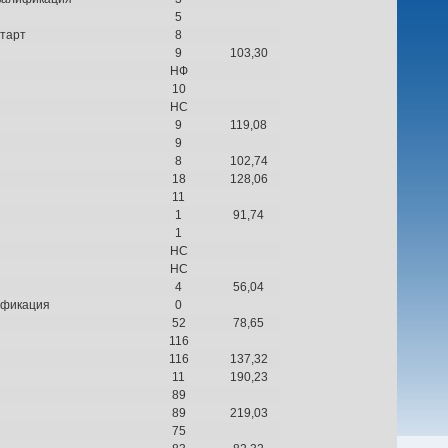
5
тарт
8
9
103,30
НФ
10
НС
9
119,08
9
8
102,74
18
128,06
11
1
91,74
1
НС
НС
4
56,04
ификация
0
52
78,65
116
116
137,32
11
190,23
89
89
219,03
75