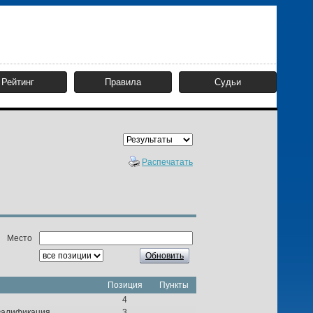
Рейтинг
Правила
Судьи
Распечатать
Место
Обновить
Позиция
Пункты
4
валификация
3