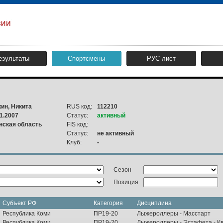
езультаты
Спортсмены
РУС лист
кин, Никита
RUS код:
112210
1.2007
Статус:
активный
нская область
FIS код:
Статус:
не активный
Клуб:
-
Сезон
Позиция
Субъект РФ
Категория
Дисциплина
Республика Коми
ПР19-20
Лыжероллеры - Масстарт
Республика Коми
ПР19-20
Лыжероллеры - Эстафета - К