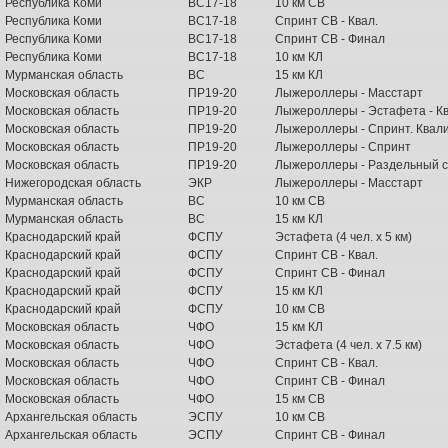
Республика Коми
ВС17-18
10 км СВ
Республика Коми
ВС17-18
Спринт СВ - Квал.
Республика Коми
ВС17-18
Спринт СВ - Финал
Республика Коми
ВС17-18
10 км КЛ
Мурманская область
ВС
15 км КЛ
Московская область
ПР19-20
Лыжероллеры - Масстарт
Московская область
ПР19-20
Лыжероллеры - Эстафета - К
Московская область
ПР19-20
Лыжероллеры - Спринт. Квал
Московская область
ПР19-20
Лыжероллеры - Спринт
Московская область
ПР19-20
Лыжероллеры - Раздельный с
Нижегородская область
ЭКР
Лыжероллеры - Масстарт
Мурманская область
ВС
10 км СВ
Мурманская область
ВС
15 км КЛ
Краснодарский край
ФСПУ
Эстафета (4 чел. х 5 км)
Краснодарский край
ФСПУ
Спринт СВ - Квал.
Краснодарский край
ФСПУ
Спринт СВ - Финал
Краснодарский край
ФСПУ
15 км КЛ
Краснодарский край
ФСПУ
10 км СВ
Московская область
ЧФО
15 км КЛ
Московская область
ЧФО
Эстафета (4 чел. х 7.5 км)
Московская область
ЧФО
Спринт СВ - Квал.
Московская область
ЧФО
Спринт СВ - Финал
Московская область
ЧФО
15 км СВ
Архангельская область
ЭСПУ
10 км СВ
Архангельская область
ЭСПУ
Спринт СВ - Финал