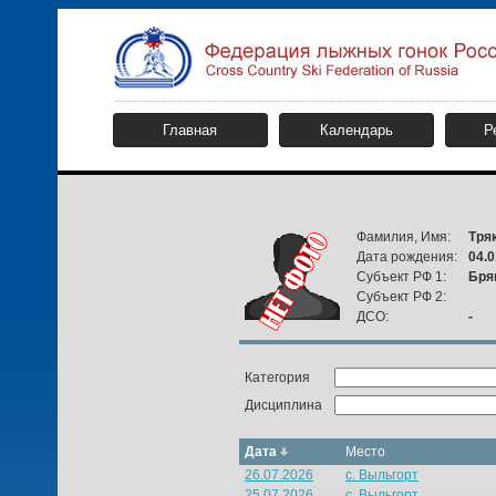
Главная
Календарь
Р
Фамилия, Имя:
Тря
Дата рождения:
04.0
Субъект РФ 1:
Бря
Субъект РФ 2:
ДСО:
-
Категория
Дисциплина
Дата
Место
26.07.2026
с. Выльгорт
25.07.2026
с. Выльгорт