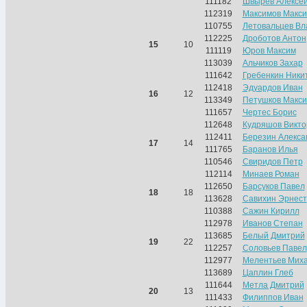
111182
Швырев Алексе
112319
Максимов Макс
110755
Летовальцев Вл
112225
Дроботов Антон
15
10
111119
Юров Максим
113039
Альчиков Захар
111642
Гребенкин Ники
112418
Эдуардов Иван
16
12
113349
Петушков Макс
111657
Чертес Борис
112648
Кудряшов Викто
112411
Березин Алекса
17
14
111765
Баранов Илья
110546
Свиридов Петр
112114
Минаев Роман
112650
Барсуков Павел
18
18
113628
Савихин Эрнест
110388
Сажин Кирилл
112978
Иванов Степан
113685
Белый Дмитрий
19
22
112257
Соловьев Павел
112977
Мелентьев Мих
113689
Цаплин Глеб
111644
Метла Дмитрий
20
13
111433
Филиппов Иван