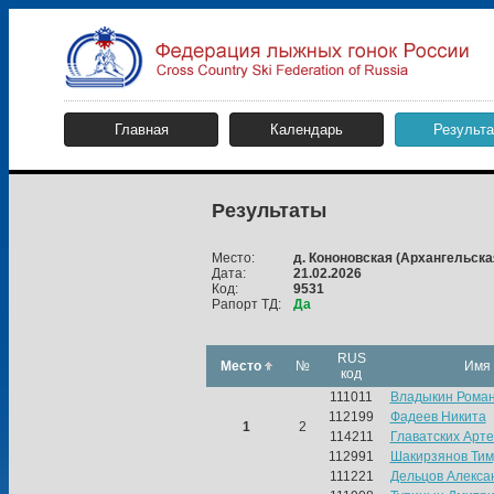
Главная
Календарь
Результ
Результаты
Место:
д. Кононовская
(Архангельска
Дата:
21.02.2026
Код:
9531
Рапорт ТД:
Да
RUS
Место
№
Имя
код
111011
Владыкин Рома
112199
Фадеев Никита
1
2
114211
Главатских Арт
112991
Шакирзянов Тим
111221
Дельцов Алекса