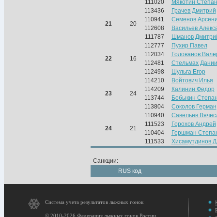
111020
Мякотин Степа
113436
Грачев Дмитрий
110941
Семенов Арсен
21
20
112608
Васильев Алекс
111787
Шманов Дмитри
112777
Пухир Павел
112034
Голованов Вале
22
16
112481
Стельмах Дани
112498
Шульга Егор
114210
Войтович Илья
114209
Калинин Федор
23
24
113744
Бобыкин Степа
113804
Соколов Герман
110940
Савельев Вячес
111523
Горохов Андрей
24
21
110404
Гершман Степа
111533
Хисамутдинов 
Санкции:
RUS код
Система учета результатов лыжных гонок
© 2010-2026 Федерация лыжных гонок России