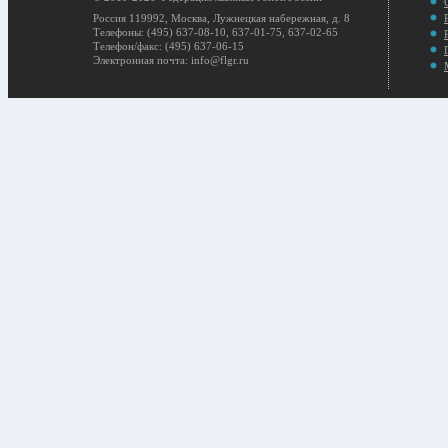
Россия 119992, Москва, Лужнецкая набережная, д. 8
Телефоны: (495) 637-08-10, 637-01-75, 637-02-65
Телефон/факс: (495) 637-06-15
Электронная почта: info@flgr.ru