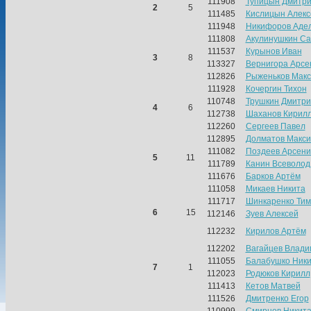
111908
Тупицын Дмитр
2
5
111485
Кислицын Алекс
111948
Никифоров Аде
111808
Акулинушкин Са
111537
Курынов Иван
3
8
113327
Вернигора Арсе
112826
Рыженьков Мак
111928
Кочергин Тихон
110748
Трушкин Дмитри
4
6
112738
Шаханов Кирил
112260
Сергеев Павел
112895
Долматов Макс
111082
Поздеев Арсени
5
11
111789
Канин Всеволод
111676
Барков Артём
111058
Микаев Никита
111717
Шинкаренко Ти
6
15
112146
Зуев Алексей
112232
Кирилов Артём
112202
Вагайцев Влади
111055
Балабушко Ники
7
1
112023
Родюков Кирилл
111413
Кетов Матвей
111526
Дмитренко Егор