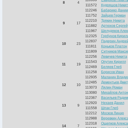
110999
Смирнов Никит
8
4
111572
Кудряшов Никит
112246
Бабарико Дании
111752
Зайцев Герман
112210
Трякин Никита
9
17
111882
Артюхов Сергей
111967
Шелудяков Алек
112325
Горбунов Кирил
112837
Падерин Андре
10
23
111811
Коньков Платон
111809
Ситников Макси
112256
Левичев Никита
111543
Опутин Кирилл
11
19
112469
Беляев Глеб
111258
Борисов Иван
112935
Маланин Влади
112485
Дементьев Дми
12
10
113073
Лялин Роман
113080
Михайлов Анто
112367
Васильев Радим
112920
Нехаев Данил
13
9
111558
Шпак Глеб
112212
Москов Линар
112988
Веревкин Алекс
112318
Ощепков Алекс
14
7