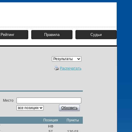
Рейтинг
Правила
Судьи
Распечатать
Место
Обновить
Позиция
Пункты
Т
НФ
Т
57
120,03