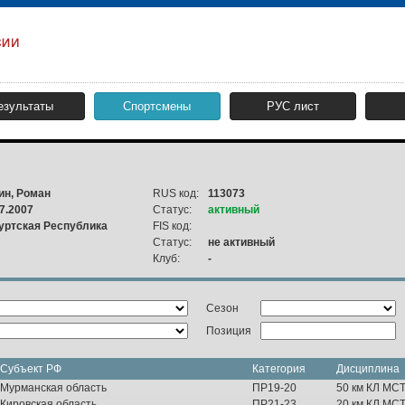
езультаты
Спортсмены
РУС лист
ин, Роман
RUS код:
113073
7.2007
Статус:
активный
уртская Республика
FIS код:
Статус:
не активный
Клуб:
-
Сезон
Позиция
Субъект РФ
Категория
Дисциплина
Мурманская область
ПР19-20
50 км КЛ МС
Кировская область
ПР21-23
20 км КЛ МС