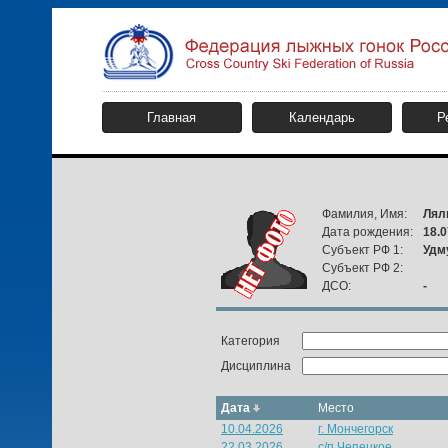
Главная
Календарь
Р
Фамилия, Имя:
Лял
Дата рождения:
18.0
Субъект РФ 1:
Удм
Субъект РФ 2:
ДСО:
-
Категория
Дисциплина
Дата
Место
10.04.2026
г. Мончегорск
22.03.2026
с/п Чепецкое