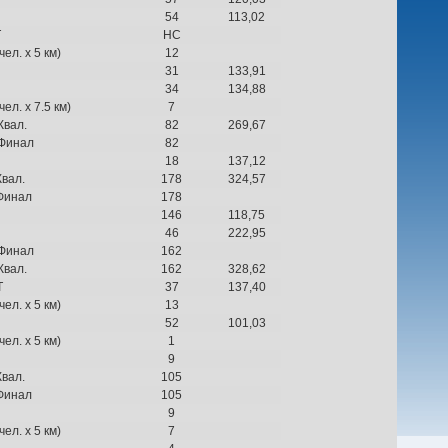
54
113,02
Т
НС
ел. х 5 км)
12
31
133,91
34
134,88
ел. х 7.5 км)
7
Квал.
82
269,67
 Финал
82
18
137,12
Квал.
178
324,57
 Финал
178
146
118,75
46
222,95
 Финал
162
Квал.
162
328,62
Т
37
137,40
ел. х 5 км)
13
52
101,03
ел. х 5 км)
1
9
Квал.
105
 Финал
105
9
ел. х 5 км)
7