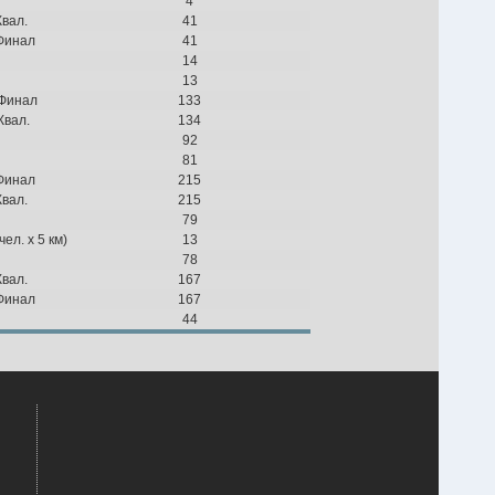
4
Квал.
41
 Финал
41
14
13
 Финал
133
Квал.
134
92
81
 Финал
215
Квал.
215
79
ел. х 5 км)
13
78
Квал.
167
 Финал
167
44