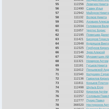
55
112256
Левичев Никита
56
112490
Савин Илья
57
112942
Майоров Никит
58
111132
Волков Никита
59
112391
Азовцев Алекса
60
112034
Голованов Вале
61
111657
Чертес Борис
62
112195
Повисьма Дани
63
111421
Бисеров Горисл
64
112648
Кудряшов Викто
65
112325
Горбунов Кирил
66
112146
Зуев Алексей
67
112982
Мухаметшин Ай
68
111321
Немиров Артем
69
111181
Гуськов Никита
70
111612
Пеньевской Анд
71
111540
Калушкин Сера
72
112136
Гаврилов Кирил
73
111811
Коньков Платон
74
112498
Шульга Егор
75
112232
Кирилов Артём
76
112257
Соловьев Паве
77
112777
Пухир Павел
78
366520
Нестеронок Ар