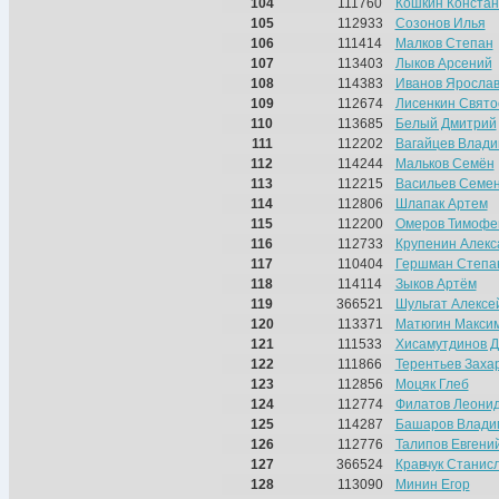
104
111760
Кошкин Констан
105
112933
Созонов Илья
106
111414
Малков Степан
107
113403
Лыков Арсений
108
114383
Иванов Яросла
109
112674
Лисенкин Свято
110
113685
Белый Дмитрий
111
112202
Вагайцев Влад
112
114244
Мальков Семён
113
112215
Васильев Семе
114
112806
Шлапак Артем
115
112200
Омеров Тимофе
116
112733
Крупенин Алекс
117
110404
Гершман Степа
118
114114
Зыков Артём
119
366521
Шульгат Алексе
120
113371
Матюгин Макси
121
111533
Хисамутдинов 
122
111866
Терентьев Заха
123
112856
Моцяк Глеб
124
112774
Филатов Леони
125
114287
Башаров Влади
126
112776
Талипов Евгени
127
366524
Кравчук Станис
128
113090
Минин Егор