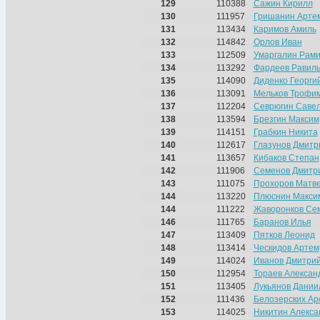
129
110388
Сажин Кирилл
130
111957
Гришанин Арте
131
113434
Каримов Амиль
132
114842
Орлов Иван
133
112509
Умаргалин Рам
134
113292
Фардеев Равил
135
114090
Диденко Георги
136
113091
Мельков Трофи
137
112204
Севрюгин Саве
138
113594
Брезгин Максим
139
114151
Грабкин Никита
140
112617
Глазунов Дмитр
141
113657
Кибаков Степан
142
111906
Семенов Дмитр
143
111075
Прохоров Матв
144
113220
Плюснин Макси
144
111222
Жаворонков Се
146
111765
Баранов Илья
147
113409
Пятков Леонид
148
113414
Ческидов Артем
149
114024
Иванов Дмитри
150
112954
Тораев Алексан
151
113405
Лукьянов Дании
152
111436
Белозерских Ар
153
114025
Никитин Алекса