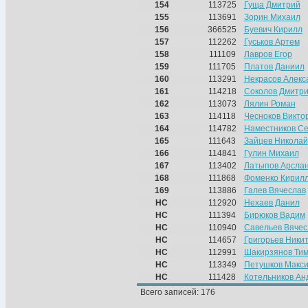
154
113725
Гуща Дмитрий
155
113691
Зорин Михаил
156
366525
Буевич Кирилл
157
112262
Гуськов Артем
158
111109
Лавров Егор
159
111705
Платов Даниил
160
113291
Некрасов Алекс
161
114218
Соколов Дмитр
162
113073
Лялин Роман
163
114118
Чесноков Викто
164
114782
Наместников Се
165
111643
Зайцев Николай
166
114841
Гулин Михаил
167
113402
Латыпов Арсла
168
111868
Фоменко Кирил
169
113886
Галев Вячеслав
НС
112920
Нехаев Данил
НС
111394
Бирюков Вадим
НС
110940
Савельев Вячес
НС
114657
Григорьев Ники
НС
112991
Шакирзянов Ти
НС
113349
Петушков Макс
НС
111428
Котельников Ан
Всего записей: 176