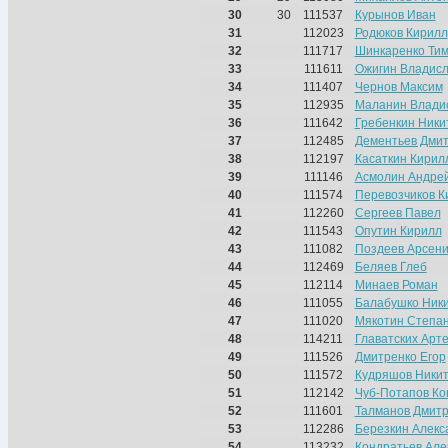
30
30
111537
Курынов Иван
31
112023
Родюков Кирилл
32
111717
Шинкаренко Ти
33
111611
Ожигин Владис
34
111407
Чернов Максим
35
112935
Маланин Влади
36
111642
Гребенкин Ники
37
112485
Дементьев Дми
38
112197
Касаткин Кирил
39
111146
Асмолин Андре
40
111574
Перевозчиков К
41
112260
Сергеев Павел
42
111543
Опутин Кирилл
43
111082
Поздеев Арсен
44
112469
Беляев Глеб
45
112114
Минаев Роман
46
111055
Балабушко Ник
47
111020
Мякотин Степа
48
114211
Главатских Арт
49
111526
Дмитренко Егор
50
111572
Кудряшов Ники
51
112142
Чуб-Потапов Ко
52
111601
Талманов Дмит
53
112286
Березкин Алекс
54
113232
Кондратьев Але