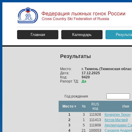
Главная
Календарь
Результ
Результаты
Место:
г. Тюмень
(Тюменская облас
Дата:
17.12.2025
Код:
9420
Рапорт ТД:
Да
Год рождения
RUS
Место
№
Имя
код
1
3
111928
Кочергин Тихон
2
1
111413
Кетов Матвей
3
5
111808
Акулинушкин С
4
21
100053
Сахаров Андре