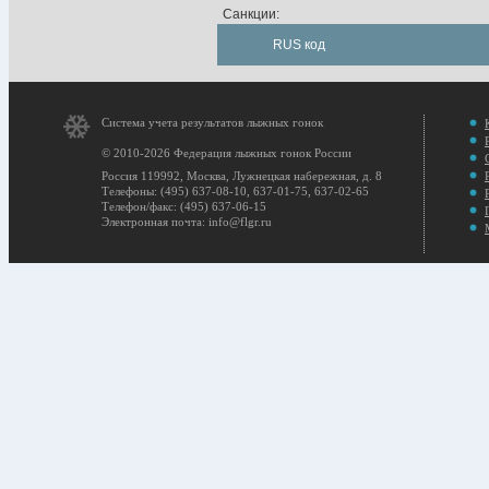
Санкции:
RUS код
Система учета результатов лыжных гонок
© 2010-2026 Федерация лыжных гонок России
Россия 119992, Москва, Лужнецкая набережная, д. 8
Телефоны: (495) 637-08-10, 637-01-75, 637-02-65
Телефон/факс: (495) 637-06-15
Электронная почта: info@flgr.ru