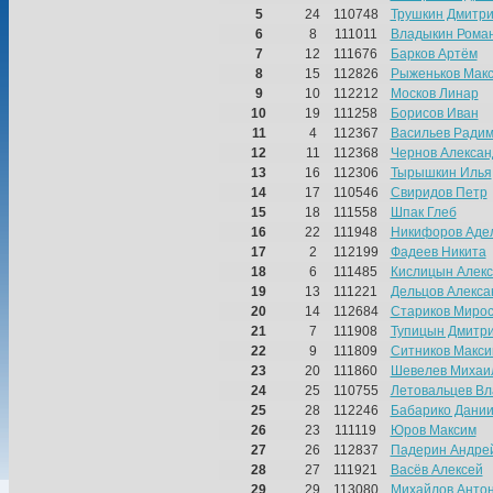
5
24
110748
Трушкин Дмитр
6
8
111011
Владыкин Рома
7
12
111676
Барков Артём
8
15
112826
Рыженьков Мак
9
10
112212
Москов Линар
10
19
111258
Борисов Иван
11
4
112367
Васильев Ради
12
11
112368
Чернов Алексан
13
16
112306
Тырышкин Илья
14
17
110546
Свиридов Петр
15
18
111558
Шпак Глеб
16
22
111948
Никифоров Аде
17
2
112199
Фадеев Никита
18
6
111485
Кислицын Алек
19
13
111221
Дельцов Алекса
20
14
112684
Стариков Миро
21
7
111908
Тупицын Дмитр
22
9
111809
Ситников Макси
23
20
111860
Шевелев Михаи
24
25
110755
Летовальцев В
25
28
112246
Бабарико Дани
26
23
111119
Юров Максим
27
26
112837
Падерин Андре
28
27
111921
Васёв Алексей
29
29
113080
Михайлов Анто