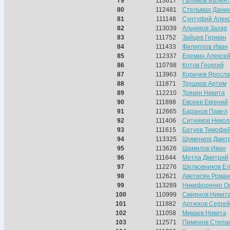
79
113617
Галямов Вален
80
112481
Стельмах Дани
81
111148
Сунтуфий Алек
82
113039
Альчиков Захар
83
111752
Зайцев Герман
84
111433
Филиппов Иван
85
112337
Еремин Алексе
86
110798
Котов Георгий
87
113963
Коричев Яросла
88
111871
Трушков Артем
89
112210
Трякин Никита
90
111898
Евсеев Евгений
91
112665
Баранов Павел
92
111406
Ситников Никол
93
111615
Батуев Тимофе
94
113325
Шуменков Дмит
95
113626
Шамилов Иван
96
111644
Метла Дмитрий
97
112276
Шелковников Ел
98
112621
Аветисян Роман
99
113289
Никифоренко О
100
110999
Смирнов Никит
101
111882
Артюхов Сергей
102
111058
Микаев Никита
103
112571
Пименов Степа