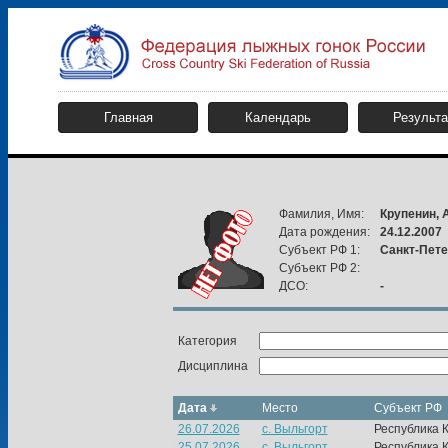
Главная
Календарь
Результ
Фамилия, Имя:
Крупенин, 
Дата рождения:
24.12.2007
Субъект РФ 1:
Санкт-Пете
Субъект РФ 2:
ДСО:
-
Категория
Дисциплина
Дата
Место
Субъект РФ
26.07.2026
с. Выльгорт
Республика 
25.07.2026
с. Выльгорт
Республика 