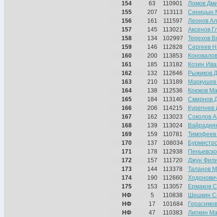
154
63
110901
Ломов Дм
155
207
113113
Синицын 
156
161
111597
Леонов Ал
157
145
113021
Аксенов Г
158
134
102997
Терехов 
159
146
112828
Сергеев Н
160
200
113853
Коновалов
161
185
113182
Козин Ива
162
132
112646
Рыжиков 
163
210
113189
Маркушев
164
138
112536
Крюков М
165
184
113140
Смирнов 
166
206
114215
Курепнев
167
162
113023
Соколов А
168
139
113024
Вайрадиян
169
159
110781
Тимофеев
170
137
108034
Бурмистро
171
178
112938
Пеньевско
172
157
111720
Джун Фил
173
144
113378
Таланов М
174
190
112660
Ходонови
175
153
113057
Ермаков 
НФ
5
110838
Шишкин С
НФ
17
101684
Герасимов
НФ
47
110383
Липкин М