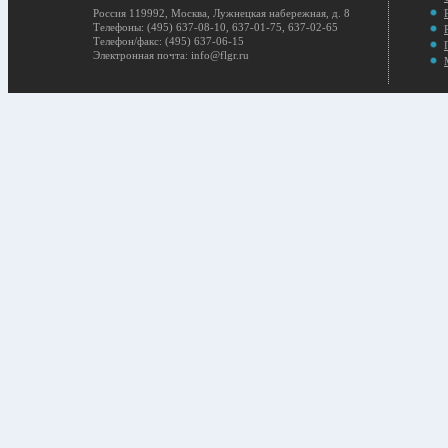
Россия 119992, Москва, Лужнецкая набережная, д. 8
Телефоны: (495) 637-08-10, 637-01-75, 637-02-65
Телефон/факс: (495) 637-06-15
Электронная почта: info@flgr.ru