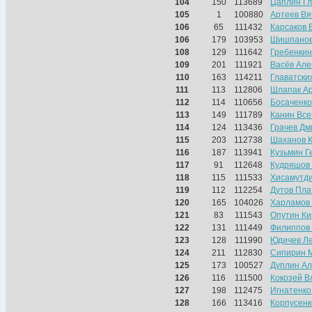
104
150
113689
Цаплин Г
105
1
100880
Артеев Вя
106
65
111432
Карсаков 
106
179
103953
Шишпанов
108
129
111642
Гребенкин
109
201
111921
Васёв Але
110
163
114211
Главатски
111
113
112806
Шлапак А
112
114
110656
Босаченко
113
149
111789
Канин Все
114
124
113436
Грачев Дм
115
203
112738
Шаханов 
116
187
113941
Кузьмин Г
117
91
112648
Кудряшов 
118
115
111533
Хисамутд
119
112
112254
Дутов Пла
120
165
104026
Харламов
121
83
111543
Опутин К
122
131
111449
Филиппов 
123
128
111990
Юдичев Л
124
211
112830
Сипирин 
125
173
100527
Дуплин Ал
126
116
111500
Кокозей В
127
198
112475
Игнатенко
128
166
113416
Корпусенк