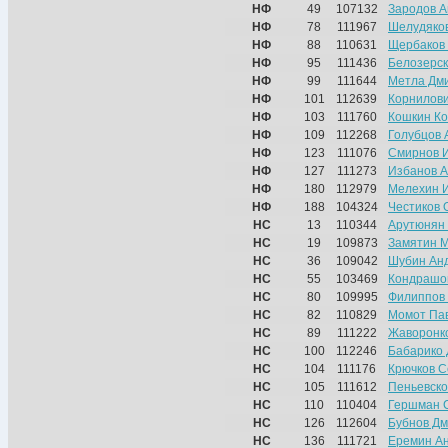
НФ
49
107132
Зародов 
НФ
78
111967
Шелудяков
НФ
88
110631
Щербаков
НФ
95
111436
Белозерск
НФ
99
111644
Метла Дм
НФ
101
112639
Корнилови
НФ
103
111760
Кошкин Ко
НФ
109
112268
Голубцов 
НФ
123
111076
Смирнов 
НФ
127
111273
Избанов А
НФ
180
112979
Мелехин 
НФ
188
104324
Честиков 
НС
13
110344
Арутюнян 
НС
19
109873
Замятин 
НС
36
109042
Шубин Ан
НС
55
103469
Кондрашо
НС
80
109995
Филиппов
НС
82
110829
Момот Па
НС
89
111222
Жаворонк
НС
100
112246
Бабарико
НС
104
111176
Крючков С
НС
105
111612
Пеньевско
НС
110
110404
Гершман 
НС
126
112604
Бубнов Д
НС
136
111721
Еремин А