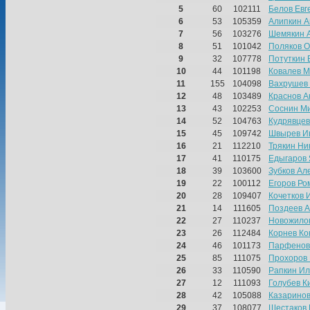
5
60
102111
Белов Евг
6
53
105359
Алипкин 
7
56
103276
Шемякин 
8
51
101042
Поляков О
9
32
107778
Потуткин 
10
44
101198
Ковалев М
11
155
104098
Вахрушев 
12
48
103489
Краснов А
13
43
102253
Соснин М
14
52
104763
Кудрявцев
15
45
109742
Швырев И
16
21
112210
Трякин Ни
17
41
110175
Едыгаров
18
39
103600
Зубков Ал
19
22
100112
Егоров Ро
20
28
109407
Кочетков 
21
14
111605
Поздеев 
22
27
110237
Новожило
23
26
112484
Корнев Ко
24
46
101173
Парфенов
25
85
111075
Прохоров
26
33
110590
Рапкин Ил
27
12
111093
Голубев К
28
42
105088
Казаринов
29
37
108077
Шестаков 