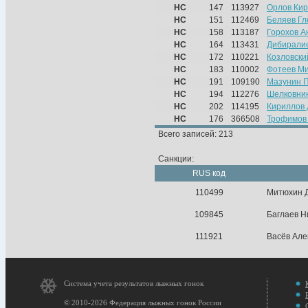
НС
147
113927
Орлов Ки
НС
151
112469
Беляев Гл
НС
158
113187
Горохов А
НС
164
113431
Дибирали
НС
172
110221
Козловски
НС
183
110002
Фотеев М
НС
191
109190
Мазунин 
НС
194
112276
Шелковник
НС
202
114195
Кириллов
НС
176
366508
Трофимов
Всего записей: 213
Санкции:
RUS код
110499
Митюхин 
109845
Баглаев Н
111921
Васёв Але
Система учета результатов лыжных гонок
© 2010-2026 Федерация лыжных гонок России