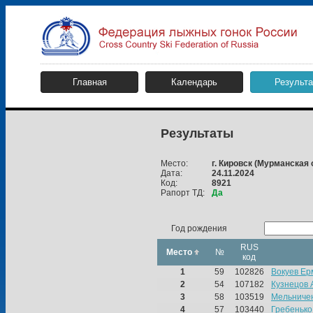
Главная
Календарь
Результ
Результаты
Место:
г. Кировск
(Мурманская 
Дата:
24.11.2024
Код:
8921
Рапорт ТД:
Да
Год рождения
RUS
Место
№
код
1
59
102826
Вокуев Ер
2
54
107182
Кузнецов 
3
58
103519
Мельниче
4
57
103440
Гребенько