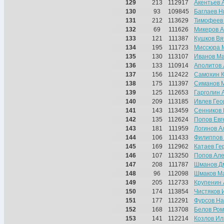
129
213
112917
Акентьев 
130
93
109845
Баглаев Н
131
212
113629
Тимофеев
132
69
111626
Микеров А
133
121
111387
Кушков Вя
134
195
111723
Миссюра 
135
130
113107
Иванов М
136
133
110914
Аполитов 
137
156
112422
Самохин 
138
175
111397
Симанов 
139
125
112653
Гарголин 
140
209
113185
Ивлев Гео
141
143
113459
Сенников
142
135
112624
Попов Евг
143
181
111959
Логинов А
144
106
111433
Филиппов
145
169
112962
Катаев Ге
146
107
113250
Попов Але
147
208
111787
Шманов Д
148
96
112098
Шмаков М
149
205
112733
Крупенин 
150
174
113854
Чистяков 
151
177
112291
Фурсов На
152
168
113708
Белов Ро
153
141
112214
Козлов Ил