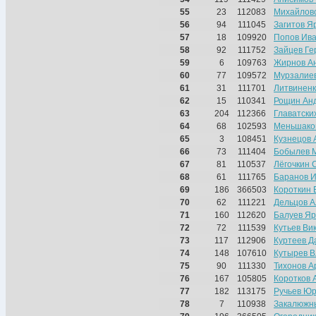
55
23
112083
Михайловс
56
94
111045
Загитов Я
57
18
109920
Попов Ив
58
92
111752
Зайцев Ге
59
6
109763
Жирнов А
60
77
109572
Мурзалие
61
31
111701
Литвиненк
62
15
110341
Рощин Ан
63
204
112366
Главатски
64
68
102593
Меньшако
65
3
108451
Кузнецов 
66
73
111404
Бобылев 
67
81
110537
Лёгочкин 
68
61
111765
Баранов 
69
186
366503
Короткин 
70
62
111221
Дельцов А
71
160
112620
Балуев Яр
72
72
111539
Кутьев Ви
73
117
112906
Куртеев Д
74
148
107610
Кутырев В
75
90
111330
Тихонов А
76
167
105805
Коротков 
77
182
113175
Ручьев Ю
78
7
110938
Закалюжн