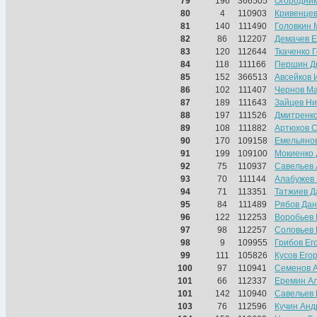
79
196
366505
Огородник
80
4
110903
Кривенцев
81
140
111490
Головкин 
82
86
112207
Демачев Е
83
120
112644
Ткаченко 
84
118
111166
Першин Д
85
152
366513
Авсейков 
86
102
111407
Чернов М
87
189
111643
Зайцев Ни
88
197
111526
Дмитренко
89
108
111882
Артюхов С
90
170
109158
Емельяно
91
199
109100
Мокиенко
92
75
110937
Савельев 
93
70
111144
Алабужев
94
71
113351
Татжиев Д
95
84
111489
Рябов Да
96
122
112253
Воробьев
97
98
112257
Соловьев
98
9
109955
Грибов Ег
99
111
105826
Кусов Его
100
97
110941
Семенов 
101
66
112337
Еремин А
101
142
110940
Савельев 
103
76
112596
Кучин Анд