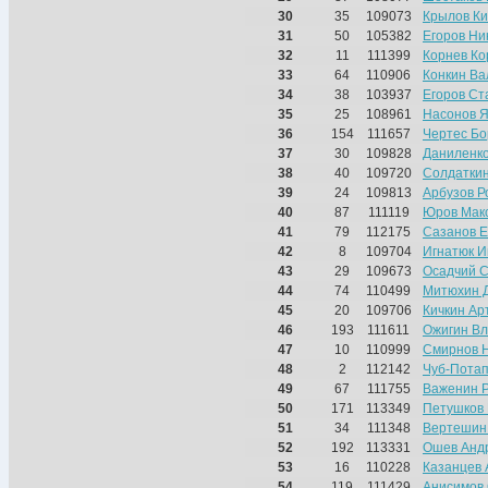
30
35
109073
Крылов К
31
50
105382
Егоров Ни
32
11
111399
Корнев Ко
33
64
110906
Конкин Ва
34
38
103937
Егоров Ст
35
25
108961
Насонов 
36
154
111657
Чертес Бо
37
30
109828
Даниленк
38
40
109720
Солдаткин
39
24
109813
Арбузов Р
40
87
111119
Юров Мак
41
79
112175
Сазанов Е
42
8
109704
Игнатюк И
43
29
109673
Осадчий С
44
74
110499
Митюхин 
45
20
109706
Кичкин Ар
46
193
111611
Ожигин В
47
10
110999
Смирнов 
48
2
112142
Чуб-Потап
49
67
111755
Важенин 
50
171
113349
Петушков
51
34
111348
Вертешин
52
192
113331
Ошев Анд
53
16
110228
Казанцев 
54
119
111429
Анисимов