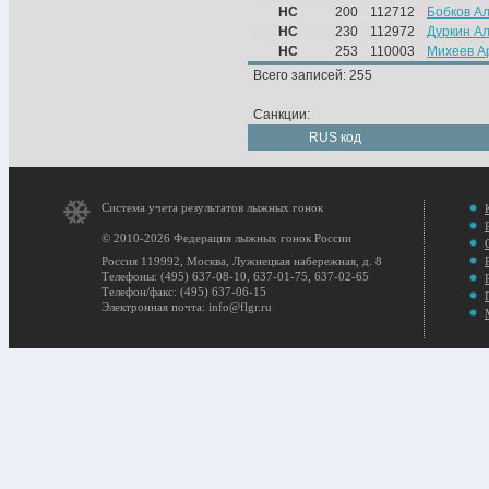
НС
200
112712
Бобков А
НС
230
112972
Дуркин А
НС
253
110003
Михеев А
Всего записей: 255
Санкции:
RUS код
Система учета результатов лыжных гонок
© 2010-2026 Федерация лыжных гонок России
Россия 119992, Москва, Лужнецкая набережная, д. 8
Телефоны: (495) 637-08-10, 637-01-75, 637-02-65
Телефон/факс: (495) 637-06-15
Электронная почта: info@flgr.ru