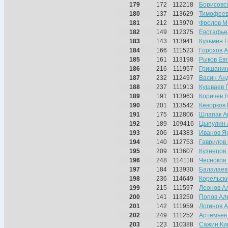
179
172
112218
Борисовс
180
137
113629
Тимофеев
181
212
113970
Фролов М
182
149
112375
Евстафье
183
143
113941
Кузьмин 
184
166
111523
Горохов 
185
161
113198
Рыков Ев
186
216
111957
Гришанин
187
232
112497
Васин Ан
188
237
111913
Кушваев 
189
191
113963
Коричев 
190
201
113542
Кеворков
191
175
112806
Шлапак А
192
189
109416
Цыпулин 
193
206
114383
Иванов Я
194
140
112753
Гаврилов
195
209
113607
Кузнецов
196
248
114118
Чесноков
197
184
113930
Балалаев
198
236
114649
Корельск
199
215
111597
Леонов А
200
141
113250
Попов Ал
201
142
111959
Логинов 
202
249
111252
Артемьев
203
123
110388
Сажин Ки