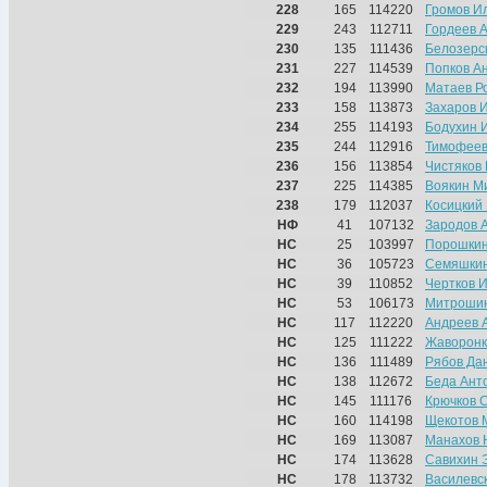
228
165
114220
Громов И
229
243
112711
Гордеев 
230
135
111436
Белозерс
231
227
114539
Попков А
232
194
113990
Матаев Р
233
158
113873
Захаров 
234
255
114193
Бодухин 
235
244
112916
Тимофеев
236
156
113854
Чистяков
237
225
114385
Воякин М
238
179
112037
Косицкий
НФ
41
107132
Зародов 
НС
25
103997
Порошкин
НС
36
105723
Семяшкин
НС
39
110852
Чертков 
НС
53
106173
Митрошин
НС
117
112220
Андреев 
НС
125
111222
Жаворонк
НС
136
111489
Рябов Да
НС
138
112672
Беда Ант
НС
145
111176
Крючков 
НС
160
114198
Щекотов 
НС
169
113087
Манахов 
НС
174
113628
Савихин 
НС
178
113732
Василевс