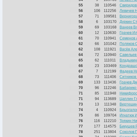
55
38
110546
Свиридов
56
106
112256
Левичев 
57
71
109581
Вернигор
58
6
103170
Дуркин С
59
69
103168
Ванеев В
60
12
110630
Грачев И
61
70
110941
Семенов 
62
66
101042
Поляков 
62
108
111921
Васёв Ал
64
72
110940
Савельев
65
62
111011
Владыкин
66
23
103469
Кондрашо
67
7
112199
Фадеев Н
68
73
111406
Ситников
69
133
113436
Грачев Д
70
96
112246
Бабарико
71
85
111948
Никифоро
71
94
113689
Цаплин Г
73
13
111348
Вертешин
74
4
110924
Брызгало
75
86
109704
Игнатюк 
76
116
112210
Трякин Н
77
177
114575
Бикушев 
78
251
113804
Соколов 