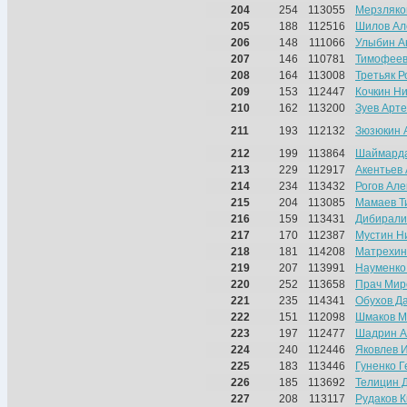
204
254
113055
Мерзляко
205
188
112516
Шилов Ал
206
148
111066
Улыбин А
207
146
110781
Тимофеев
208
164
113008
Третьяк 
209
153
112447
Кочкин Н
210
162
113200
Зуев Арт
211
193
112132
Зюзюкин 
212
199
113864
Шаймарда
213
229
112917
Акентьев
214
234
113432
Рогов Але
215
204
113085
Мамаев 
216
159
113431
Дибирали
217
170
112387
Мустин Н
218
181
114208
Матрехин
219
207
113991
Науменко
220
252
113658
Прач Мир
221
235
114341
Обухов Д
222
151
112098
Шмаков М
223
197
112477
Шадрин А
224
240
112446
Яковлев 
225
183
113446
Гуненко Г
226
185
113692
Телицин 
227
208
113117
Рудаков 