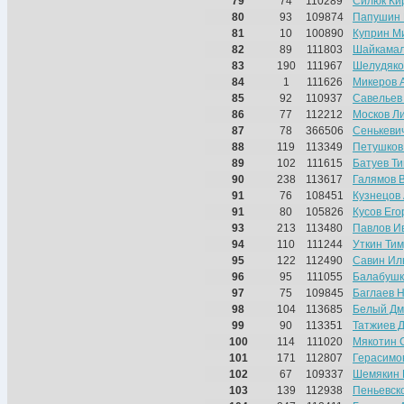
79
74
110289
Силюк Ки
80
93
109874
Папушин 
81
10
100890
Куприн М
82
89
111803
Шайкамал
83
190
111967
Шелудяко
84
1
111626
Микеров 
85
92
110937
Савельев
86
77
112212
Москов Л
87
78
366506
Сенькеви
88
119
113349
Петушков
89
102
111615
Батуев Т
90
238
113617
Галямов 
91
76
108451
Кузнецов
91
80
105826
Кусов Его
93
213
113480
Павлов И
94
110
111244
Уткин Ти
95
122
112490
Савин Ил
96
95
111055
Балабушк
97
75
109845
Баглаев 
98
104
113685
Белый Дм
99
90
113351
Татжиев 
100
114
111020
Мякотин 
101
171
112807
Герасимо
102
67
109337
Шемякин 
103
139
112938
Пеньевск