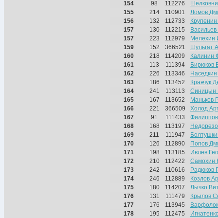
154
98
112276
Шелковни
155
214
110901
Ломов Дм
156
132
112733
Крупенин
157
130
112215
Васильев
157
223
112979
Мелехин 
159
152
366521
Шульгат 
160
218
114209
Калинин 
161
113
111394
Бирюков 
162
226
113346
Наседкин
163
186
113452
Кравчук Д
164
241
113113
Синицын 
165
167
113652
Маньков 
166
221
366509
Холод Ар
167
91
111433
Филиппов
168
168
113197
Недорезо
169
211
111947
Болтушки
170
126
112890
Попов Дм
171
198
113185
Ивлев Ге
172
210
112422
Самохин 
173
242
110616
Радюков 
174
246
112889
Козлов А
175
180
114207
Лычко Ви
176
131
111479
Крылов С
177
176
113945
Варфолом
178
195
112475
Игнатенк