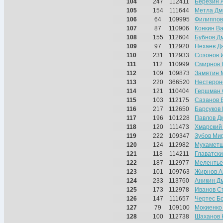
104
247
112411
Березин 
105
154
111644
Метла Дм
106
64
109995
Филиппов
107
87
110906
Конкин В
108
155
112604
Бубнов Д
109
97
112920
Нехаев Д
110
231
112933
Созонов 
111
112
110999
Смирнов 
112
109
109873
Замятин 
113
220
366520
Нестерон
114
121
110404
Гершман 
115
103
112175
Сазанов 
116
217
112650
Барсуков
117
196
101228
Павлов Д
118
120
111473
Хмарский
119
222
109347
Зубов Ми
120
124
112982
Мухаметш
121
118
114211
Главатск
122
187
112977
Мелентье
123
101
109763
Жирнов А
124
233
113760
Аникин Д
125
173
112978
Иванов С
126
147
111657
Чертес Б
127
79
109100
Мокиенко
128
100
112738
Шаханов 