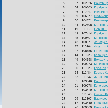
5
57
102826
Вокуев Е
6
54
109803
Горбунов
7
46
110843
Исламши
8
59
106677
Филимоно
9
56
104871
Безматер
10
34
102608
Мальцев 
11
19
111166
Першин 
12
42
107414
Горбунов
13
35
109407
Кочетков
14
43
108671
Забалуев
15
27
110364
Федотов 
16
47
108655
Родионов
17
14
110228
Казанцев
18
49
104358
Большуно
19
20
109073
Крылов К
20
60
110626
Пузанов 
21
24
112484
Корнев К
22
32
111337
Зиганшин
23
55
109846
Власов А
24
51
109278
Кочегаро
25
37
103519
Мельниче
25
5
111543
Опутин К
27
65
112367
Васильев
28
17
103440
Гребеньк
29
26
109169
Волков А