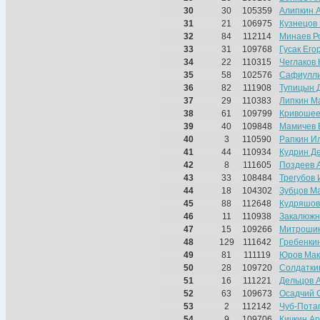
30
30
105359
Алипкин 
31
21
106975
Кузнецов
32
84
112114
Минаев Р
33
31
109768
Гусак Его
34
22
110315
Чеглаков
35
58
102576
Сафиулл
36
82
111908
Тупицын 
37
29
110383
Липкин М
38
61
109799
Кривошее
39
40
109848
Мамичев 
40
3
110590
Рапкин И
41
44
110934
Кудрин Д
42
8
111605
Поздеев 
43
33
108484
Трегубов 
44
18
104302
Зубцов М
45
88
112648
Кудряшов
46
11
110938
Закалюжн
47
15
109266
Митроши
48
129
111642
Гребенки
49
81
111119
Юров Мак
50
28
109720
Солдатки
51
16
111221
Дельцов 
52
63
109673
Осадчий 
53
2
112142
Чуб-Пота
54
9
109706
Кичкин А