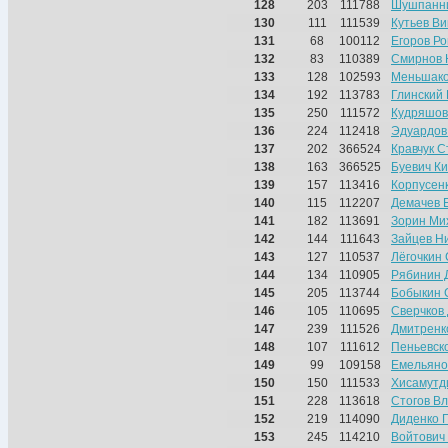
128
203
111788
Шушпанни
130
111
111539
Кутьев Ви
131
68
100112
Егоров Р
132
83
110389
Смирнов 
133
128
102593
Меньшако
134
192
113783
Глинский 
135
250
111572
Кудряшов
136
224
112418
Эдуардов
137
202
366524
Кравчук 
138
163
366525
Буевич К
139
157
113416
Корпусен
140
115
112207
Демачев 
141
182
113691
Зорин Ми
142
144
111643
Зайцев Н
143
127
110537
Лёгочкин
144
134
110905
Рябинин 
145
205
113744
Бобыкин 
146
105
110695
Сверчков
147
239
111526
Дмитренк
148
107
111612
Пеньевск
149
99
109158
Емельяно
150
150
111533
Хисамутд
151
228
113618
Стогов В
152
219
114090
Диденко 
153
245
114210
Войтович