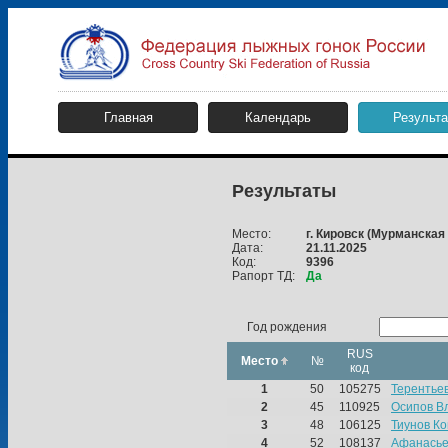
Главная
Календарь
Результ
Результаты
Место:
г. Кировск
(Мурманская 
Дата:
21.11.2025
Код:
9396
Рапорт ТД:
Да
Год рождения
RUS
Место
№
код
1
50
105275
Терентье
2
45
110925
Осипов В
3
48
106125
Тиунов К
4
52
108137
Афанасье