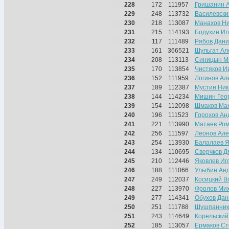
228
172
111957
Гришанин 
229
248
113732
Василевски
230
218
113087
Манахов Ни
231
215
114193
Бодухин Ил
232
117
111489
Рябов Дани
233
161
366521
Шульгат Ал
234
208
113113
Синицын М
235
170
113854
Чистяков И
236
152
111959
Логинов Ал
237
189
112387
Мустин Ник
238
144
114234
Мишин Гео
239
154
112098
Шмаков Ма
240
196
111523
Горохов Ан
241
221
113990
Матаев Ро
242
256
111597
Леонов Але
243
254
113930
Балалаев Я
244
134
110695
Сверчков Д
245
210
112446
Яковлев Иг
246
188
111066
Улыбин Ан
247
249
112037
Косицкий В
248
227
113970
Фролов Ми
249
277
114341
Обухов Дан
250
251
111788
Шушпанник
251
243
114649
Корельский
252
185
113057
Ермаков Ст