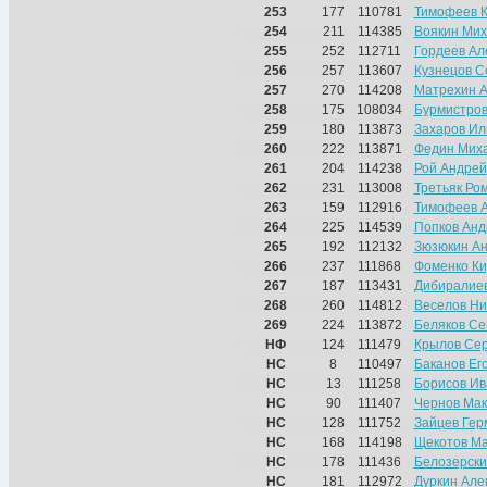
253
177
110781
Тимофеев 
254
211
114385
Воякин Ми
255
252
112711
Гордеев Ал
256
257
113607
Кузнецов С
257
270
114208
Матрехин А
258
175
108034
Бурмистров
259
180
113873
Захаров Ил
260
222
113871
Федин Мих
261
204
114238
Рой Андрей
262
231
113008
Третьяк Ро
263
159
112916
Тимофеев 
264
225
114539
Попков Анд
265
192
112132
Зюзюкин А
266
237
111868
Фоменко К
267
187
113431
Дибиралиев
268
260
114812
Веселов Ни
269
224
113872
Беляков С
НФ
124
111479
Крылов Сер
НС
8
110497
Баканов Ег
НС
13
111258
Борисов Ив
НС
90
111407
Чернов Ма
НС
128
111752
Зайцев Гер
НС
168
114198
Щекотов М
НС
178
111436
Белозерски
НС
181
112972
Дуркин Але