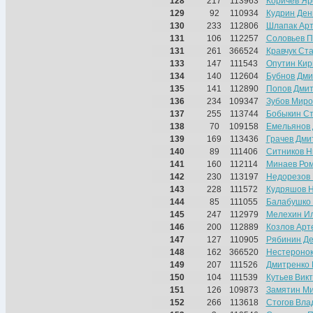
128
217
113963
Коричев Яр
129
92
110934
Кудрин Ден
130
233
112806
Шлапак Ар
131
106
112257
Соловьев П
131
261
366524
Кравчук Ст
133
147
111543
Опутин Кир
134
140
112604
Бубнов Дми
135
141
112890
Попов Дми
136
234
109347
Зубов Миро
137
255
113744
Бобыкин С
138
70
109158
Емельянов
139
169
113436
Грачев Дми
140
89
111406
Ситников Н
141
160
112114
Минаев Ро
142
230
113197
Недорезов 
143
228
111572
Кудряшов Н
144
85
111055
Балабушко 
145
247
112979
Мелехин И
146
200
112889
Козлов Арт
147
127
110905
Рябинин Д
148
162
366520
Нестеронок
149
207
111526
Дмитренко 
150
104
111539
Кутьев Вик
151
126
109873
Замятин М
152
266
113618
Стогов Вла