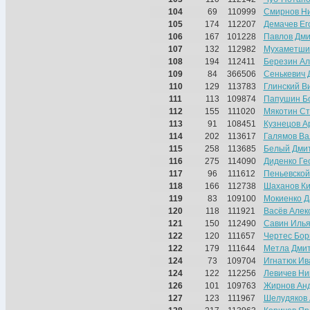
104
69
110999
Смирнов Н
105
174
112207
Демачев Ег
106
167
101228
Павлов Дм
107
132
112982
Мухаметши
108
194
112411
Березин Ал
109
84
366506
Сенькевич 
110
129
113783
Глинский В
111
113
109874
Папушин Б
112
155
111020
Мякотин С
113
91
108451
Кузнецов А
114
202
113617
Галямов Ва
115
258
113685
Белый Дми
116
275
114090
Диденко Ге
117
96
111612
Пеньевской
118
166
112738
Шаханов К
119
83
109100
Мокиенко Д
120
118
111921
Васёв Алек
121
150
112490
Савин Иль
122
120
111657
Чертес Бор
122
179
111644
Метла Дми
124
73
109704
Игнатюк Ив
124
122
112256
Левичев Ни
126
101
109763
Жирнов Ан
127
123
111967
Шелудяков 