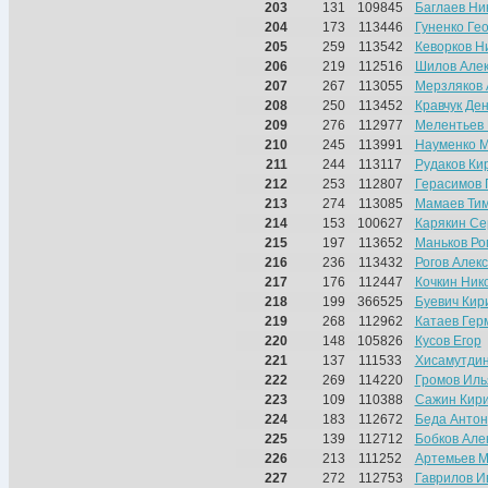
203
131
109845
Баглаев Ни
204
173
113446
Гуненко Ге
205
259
113542
Кеворков Н
206
219
112516
Шилов Але
207
267
113055
Мерзляков 
208
250
113452
Кравчук Де
209
276
112977
Мелентьев
210
245
113991
Науменко 
211
244
113117
Рудаков Ки
212
253
112807
Герасимов 
213
274
113085
Мамаев Ти
214
153
100627
Карякин Се
215
197
113652
Маньков Ро
216
236
113432
Рогов Алек
217
176
112447
Кочкин Ник
218
199
366525
Буевич Кир
219
268
112962
Катаев Гер
220
148
105826
Кусов Егор
221
137
111533
Хисамутди
222
269
114220
Громов Иль
223
109
110388
Сажин Кир
224
183
112672
Беда Антон
225
139
112712
Бобков Але
226
213
111252
Артемьев М
227
272
112753
Гаврилов И