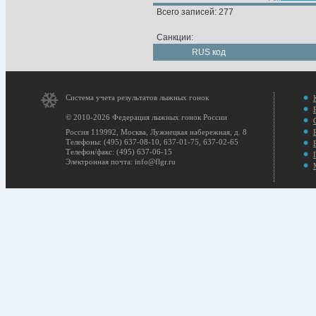
Всего записей: 277
Санкции:
RUS код
Система учета результатов лыжных гонок
© 2010-2026 Федерация лыжных гонок России
Россия 119992, Москва, Лужнецкая набережная, д. 8
Телефоны: (495) 637-08-10, 637-01-75, 637-02-65
Телефон/факс: (495) 637-06-15
Электронная почта: info@flgr.ru