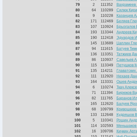
79
2
111352
Вахрамеев
80
64
110289
Силюк Кир
81
9
110228
Казанцев А
82
171
112469
Беляев Гле
83
107
110924
Брызгалов 
84
193
113344
Андреев Ки
85
190
112418
Эдуардов 
86
145
113689
Цаплин Гле
87
94
111615
Батуев Ти
88
136
113351
Татжиев Да
89
86
110937
Савельев А
90
115
113349
Петушков 
91
135
114211
Главатских
92
111
112920
Нехаев Дан
93
164
113331
Ошев Андр
94
6
110274
Ткач Алекс
95
71
111394
Бирюков В
96
82
111765
Баранов Ил
97
165
112620
Балуев Яро
98
68
109799
Кривошеев 
99
133
112648
Кудряшов В
100
5
110341
Рощин Анд
101
114
102593
Меньшаков
102
16
109706
Кичкин Арт
103
110
112142
Чуб-Потапо