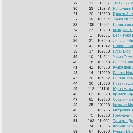
29
22
111337
Зиганшин Р
30
23
110843
Исламшин 
31
20
110630
Грачев Иль
32
39
108484
Трегубов И
33
186
112991
Шакирзянов
34
27
110710
Козадаев П
35
1
109581
Вернигора 
36
31
107245
Денисов Ни
37
41
101042
Поляков Ол
38
37
109768
Гусак Егор
39
10
111244
Уткин Тиму
40
18
103168
Ванеев Вла
41
42
104763
Кудрявцев 
42
14
110590
Рапкин Иль
43
30
105382
Егоров Ник
44
36
110626
Пузанов Дм
45
112
111119
Юров Макс
46
63
109073
Крылов Ки
47
81
109673
Осадчий Се
48
25
101198
Ковалев Ма
49
11
109266
Митрошин 
50
75
109803
Горбунов Н
51
103
111908
Тупицын Д
52
74
110906
Конкин Вал
53
67
100890
Куприн Мир