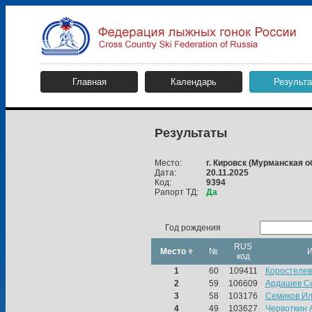
Главная
Календарь
Результ
Результаты
Место:
г. Кировск
(Мурманская о
Дата:
20.11.2025
Код:
9394
Рапорт ТД:
Да
Год рождения
RUS
Место
№
код
1
60
109411
Коростелев
2
59
106609
Ардашев С
3
58
103176
Семиков Ил
4
49
103627
Червоткин 