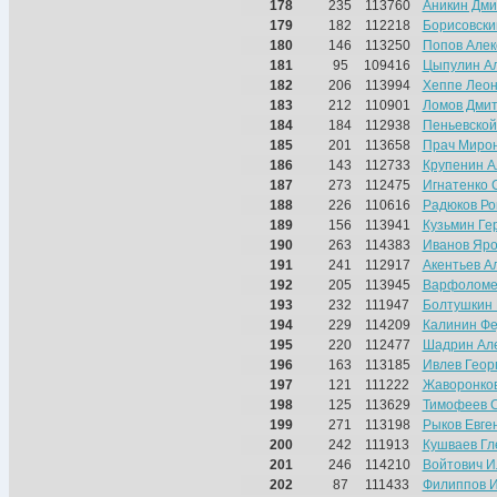
178
235
113760
Аникин Дми
179
182
112218
Борисовски
180
146
113250
Попов Алек
181
95
109416
Цыпулин А
182
206
113994
Хеппе Лео
183
212
110901
Ломов Дми
184
184
112938
Пеньевской
185
201
113658
Прач Миро
186
143
112733
Крупенин А
187
273
112475
Игнатенко 
188
226
110616
Радюков Р
189
156
113941
Кузьмин Ге
190
263
114383
Иванов Яро
191
241
112917
Акентьев А
192
205
113945
Варфоломе
193
232
111947
Болтушкин
194
229
114209
Калинин Ф
195
220
112477
Шадрин Ал
196
163
113185
Ивлев Геор
197
121
111222
Жаворонко
198
125
113629
Тимофеев 
199
271
113198
Рыков Евге
200
242
111913
Кушваев Гл
201
246
114210
Войтович И
202
87
111433
Филиппов 