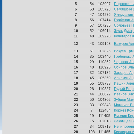
5
54
103997
Порошкин 
6
53
105723
Семяшкин 
7
47
104276
Якимушкин
8
56
107414
Горбунов И
9
57
107235
Соловьев П
10
52
106914
Жуль Дмит
11
48
109278
Кочегаров 
12
43
109198
Бакуров Ал
13
51
102826
Вокуев Ерм
14
35
103440
Гребенько 
15
29
110852
Чертков Ил
16
40
110925
Осипов Вла
17
32
107132
Зародов Ан
18
45
105359
Алипкин Ан
19
55
108738
Ившин Але
20
28
110387
Рудый Егор
21
44
100877
Иванов Вик
22
50
104302
Зубцов Мак
23
33
109848
Мамичев Вя
24
7
112484
Корнев Кон
25
19
111405
Емелин Ки
26
15
102018
Лекомцев 
27
34
109719
Нечипорен
28
108
111485
Кислицын А