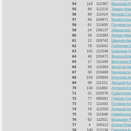
54
116
112367
Васильев Р
55
88
112210
Трякин Ник
56
80
111414
Малков Ст
57
66
104871
Безматерн
58
61
111605
Поздеев А
59
24
108137
Афанасьев
60
26
110383
Липкин Мак
61
12
109742
Швырев Ив
62
79
111642
Гребенкин 
63
102
112246
Бабарико Д
64
46
103471
Фролов Вл
65
17
111348
Вертешин 
66
65
110364
Федотов Д
67
38
103469
Кондрашов
68
216
105805
Коротков А
69
98
111221
Дельцов Ал
70
130
111882
Артюхов Се
71
21
102576
Сафиуллин
72
77
366501
Губенко Ал
73
72
111430
Поляков Ал
74
76
112220
Андреев А
75
78
111948
Никифоров
76
62
111011
Владыкин 
77
4
100112
Егоров Ром
78
100
112136
Гаврилов К