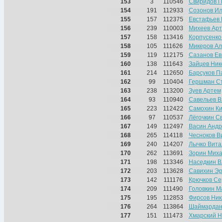
153
3
110546
Свиридов 
154
191
112933
Созонов Ил
155
157
112375
Евстафьев 
156
239
110003
Михеев Ар
157
158
113416
Корпусенко
158
105
111626
Микеров Ал
159
119
112175
Сазанов Ев
160
138
111643
Зайцев Ник
161
214
112650
Барсуков П
162
99
110404
Гершман С
163
238
113200
Зуев Артем
164
93
110940
Савельев В
165
223
112422
Самохин К
166
97
110537
Лёгочкин С
167
149
112497
Васин Андр
168
265
114118
Чесноков В
169
240
114207
Лычко Вита
170
262
113691
Зорин Мих
171
198
113346
Наседкин 
172
203
113628
Савихин Эр
173
142
111176
Крючков Се
174
209
111490
Головкин М
175
195
112853
Фирсов Ник
176
264
113864
Шаймардан
177
151
111473
Хмарский Н