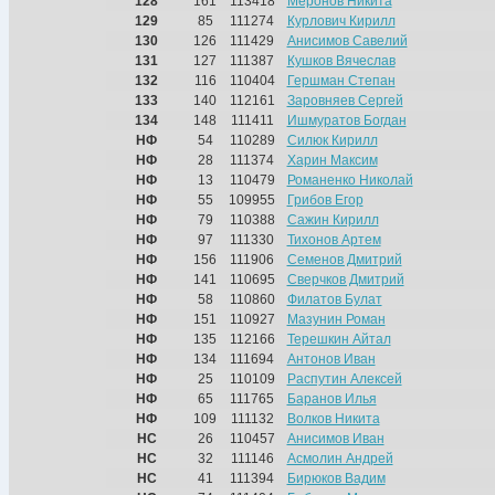
128
161
113418
Меронов Никита
129
85
111274
Курлович Кирилл
130
126
111429
Анисимов Савелий
131
127
111387
Кушков Вячеслав
132
116
110404
Гершман Степан
133
140
112161
Заровняев Сергей
134
148
111411
Ишмуратов Богдан
НФ
54
110289
Силюк Кирилл
НФ
28
111374
Харин Максим
НФ
13
110479
Романенко Николай
НФ
55
109955
Грибов Егор
НФ
79
110388
Сажин Кирилл
НФ
97
111330
Тихонов Артем
НФ
156
111906
Семенов Дмитрий
НФ
141
110695
Сверчков Дмитрий
НФ
58
110860
Филатов Булат
НФ
151
110927
Мазунин Роман
НФ
135
112166
Терешкин Айтал
НФ
134
111694
Антонов Иван
НФ
25
110109
Распутин Алексей
НФ
65
111765
Баранов Илья
НФ
109
111132
Волков Никита
НС
26
110457
Анисимов Иван
НС
32
111146
Асмолин Андрей
НС
41
111394
Бирюков Вадим