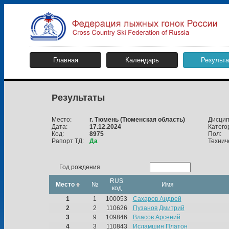
Главная
Календарь
Результ
Результаты
Место:
г. Тюмень
(Тюменская область)
Дисцип
Дата:
17.12.2024
Катего
Код:
8975
Пол:
Рапорт ТД:
Да
Технич
Год рождения
RUS
Место
№
Имя
код
1
1
100053
Сахаров Андрей
2
2
110626
Пузанов Дмитрий
3
9
109846
Власов Арсений
4
3
110843
Исламшин Платон