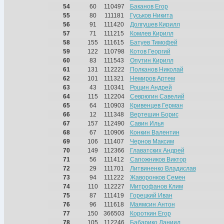
54
60
110497
Баканов Егор
55
80
111181
Гуськов Никита
56
91
111420
Долгушев Кирилл
57
71
111215
Комлев Кирилл
58
155
111615
Батуев Тимофей
59
122
110798
Котов Георгий
60
83
111543
Опутин Кирилл
61
131
112222
Полканов Николай
62
101
111321
Немиров Артем
63
43
110341
Рощин Андрей
64
115
112204
Севрюгин Савелий
65
64
110903
Кривенцев Герман
66
12
111348
Вертешин Борис
67
157
112490
Савин Илья
68
67
110906
Конкин Валентин
69
106
111407
Чернов Максим
70
149
112366
Главатских Андрей
71
56
111412
Сапожников Виктор
72
29
111701
Литвиненко Владислав
73
94
111222
Жаворонков Семен
74
110
112227
Митрофанов Клим
75
87
111419
Горецкий Иван
76
96
111618
Маямсин Антон
77
150
366503
Короткин Егор
78
105
112246
Бабарико Даниил