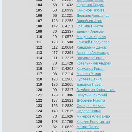
104
68
111432
Карсаков Богдан
105
50
110999
Смирнов Никита
106
66
111221
Дельцов Александр
107
128
112253
Воробьев Иван
108
142
114151
Грабкин Никита
109
70
112337
Еремин Алексей
110
19
110572
Младших Кирилл
111
120
111500
Кокозей Владислав
112
112
110684
Хандрыкин Денис
113
117
112391
Азовцев Александр
114
111
112215
Васильев Семен
115
78
111428
Котельников Андрей
116
154
114202
Карманов Роман
117
98
112114
Минаев Роман
118
123
112906
Куртеев Данил
119
136
112665
Баранов Павел
120
99
113317
Зямбахтин Константин
121
129
111986
Никулин Григорий
122
137
112821
Дубовкин Никита
123
153
112830
Сипирин Михаил
124
143
112815
Федоров Илья
125
73
111626
Микеров Александр
126
108
111760
Кошкин Константин
127
82
110829
Момот Павел