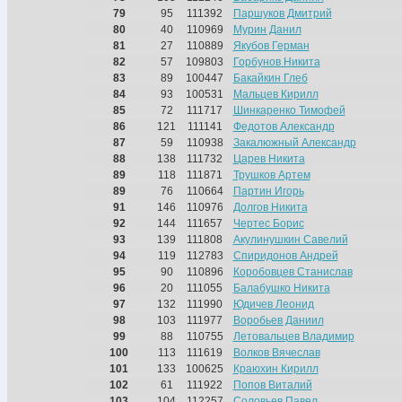
79
95
111392
Паршуков Дмитрий
80
40
110969
Мурин Данил
81
27
110889
Якубов Герман
82
57
109803
Горбунов Никита
83
89
100447
Бакайкин Глеб
84
93
100531
Мальцев Кирилл
85
72
111717
Шинкаренко Тимофей
86
121
111141
Федотов Александр
87
59
110938
Закалюжный Александр
88
138
111732
Царев Никита
89
118
111871
Трушков Артем
89
76
110664
Партин Игорь
91
146
110976
Долгов Никита
92
144
111657
Чертес Борис
93
139
111808
Акулинушкин Савелий
94
119
112783
Спиридонов Андрей
95
90
110896
Коробовцев Станислав
96
20
111055
Балабушко Никита
97
132
111990
Юдичев Леонид
98
103
111977
Воробьев Даниил
99
88
110755
Летовальцев Владимир
100
113
111619
Волков Вячеслав
101
133
100625
Краюхин Кирилл
102
61
111922
Попов Виталий
103
104
112257
Соловьев Павел