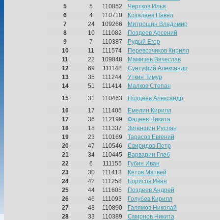
5
5
110852
Чертков Илья
6
4
110710
Козадаев Павел
7
24
109266
Митрошин Владимир
8
10
111082
Поздеев Арсений
9
7
110387
Рудый Егор
10
11
111574
Перевозчиков Кирилл
11
22
109848
Мамичев Вячеслав
12
69
111148
Сунтуфий Александр
13
35
111244
Уткин Тимур
14
51
111414
Малков Степан
15
31
110463
Поздеев Александр
16
17
111405
Емелин Кирилл
17
36
112199
Фадеев Никита
18
18
111337
Зиганшин Руслан
19
23
110169
Тарасов Евгений
20
47
110546
Свиридов Петр
21
34
110445
Варварин Глеб
22
6
111155
Губин Иван
23
30
111413
Кетов Матвей
24
42
111258
Борисов Иван
25
44
111605
Поздеев Андрей
26
46
111093
Голубев Кирилл
27
48
110890
Галямов Николай
28
33
110389
Смирнов Никита