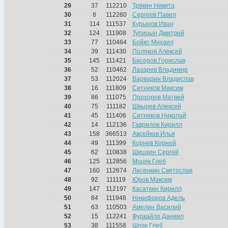
29
37
112210
Трякин Никита
30
8
112260
Сергеев Павел
31
114
111537
Курынов Иван
32
124
111908
Тупицын Дмитрий
33
77
110464
Бойко Михаил
34
39
111430
Поляков Алексей
35
145
111421
Бисеров Горислав
36
52
110462
Лазарев Владимир
37
53
112024
Варварин Владислав
38
16
111809
Ситников Максим
39
86
111075
Прохоров Матвей
40
75
111182
Швырев Алексей
41
45
111406
Ситников Николай
42
14
112136
Гаврилов Кирилл
43
158
366513
Авсейков Илья
44
49
111399
Корнев Корней
45
62
110838
Шишкин Сергей
46
125
112856
Моцяк Глеб
47
160
112674
Лисенкин Святослав
48
92
111119
Юров Максим
49
147
112197
Касаткин Кирилл
50
84
111948
Никифоров Адель
51
63
110503
Амелин Василий
52
15
112241
Фуркайло Даниил
53
38
111558
Шпак Глеб