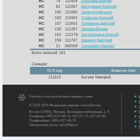
НС
74
111404
Бобылев Максим
НС
81
111967
Шелудяков Алексей
НС
100
111860
Шевелев Михаил
НС
102
110941
Семенов Арсений
НС
107
111601
Талманов Дмитрий
НС
130
111287
Ширяев Вадим
НС
152
112276
Шелковников Елисей
НС
159
111787
Шманов Дмитрий
НС
21
366506
Сенькевич Даниил
Всего записей: 161
Санкции:
RUS код
Фамилия Имя
111615
Батуев Тимофей
Система учета результатов лыжных гонок
© 2010-2026 Федерация лыжных гонок России
Россия 119992, Москва, Лужнецкая набережная, д. 8
Телефоны: (495) 637-08-10, 637-01-75, 637-02-65
Телефон/факс: (495) 637-06-15
Электронная почта: info@flgr.ru