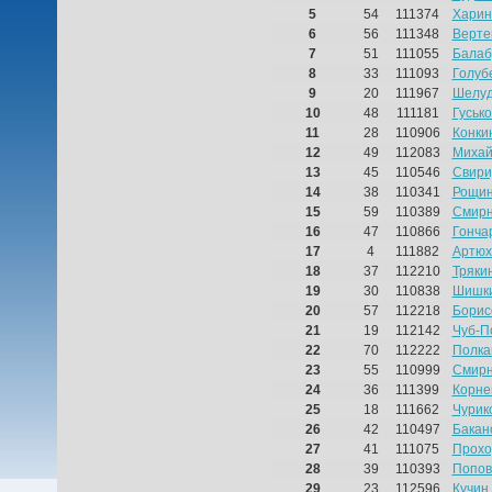
5
54
111374
Харин
6
56
111348
Верте
7
51
111055
Балаб
8
33
111093
Голуб
9
20
111967
Шелуд
10
48
111181
Гуськ
11
28
110906
Конки
12
49
112083
Михай
13
45
110546
Свири
14
38
110341
Рощин
15
59
110389
Смирн
16
47
110866
Гонча
17
4
111882
Артюх
18
37
112210
Тряки
19
30
110838
Шишки
20
57
112218
Борис
21
19
112142
Чуб-П
22
70
112222
Полка
23
55
110999
Смирн
24
36
111399
Корне
25
18
111662
Чурик
26
42
110497
Бакан
27
41
111075
Прохо
28
39
110393
Попов
29
23
112596
Кучин