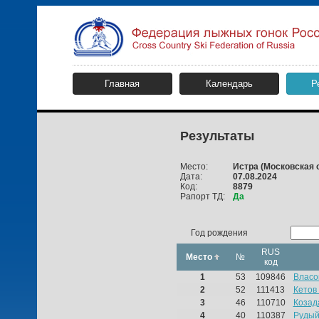
Главная
Календарь
Р
Результаты
Место:
Истра
(Московская 
Дата:
07.08.2024
Код:
8879
Рапорт ТД:
Да
Год рождения
RUS
Место
№
код
1
53
109846
Власо
2
52
111413
Кетов
3
46
110710
Козад
4
40
110387
Рудый