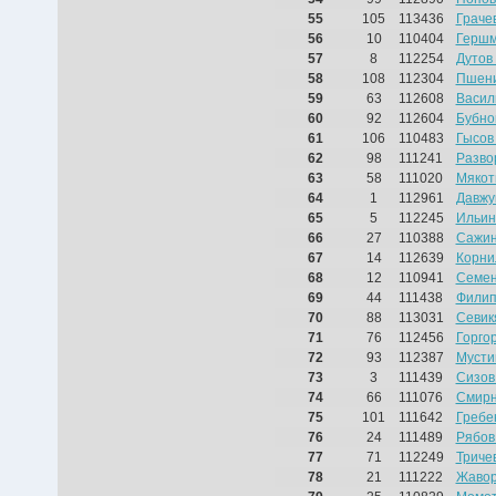
55
105
113436
Граче
56
10
110404
Гершм
57
8
112254
Дутов
58
108
112304
Пшени
59
63
112608
Васил
60
92
112604
Бубно
61
106
110483
Гысов
62
98
111241
Разво
63
58
111020
Мякот
64
1
112961
Давжу
65
5
112245
Ильин
66
27
110388
Сажин
67
14
112639
Корни
68
12
110941
Семен
69
44
111438
Филип
70
88
113031
Севик
71
76
112456
Горго
72
93
112387
Мусти
73
3
111439
Сизов
74
66
111076
Смирн
75
101
111642
Гребе
76
24
111489
Рябов
77
71
112249
Триче
78
21
111222
Жавор