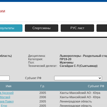
езультаты
Спортсмены
РУС лист
область)
Дисциплина:
Лыжероллеры - Раздельный ста
Категория:
ПР19-20
Пол:
Мужчины
Технический делегат:
Сагайдак С Л (Сыктывкар)
Субъект РФ
Имя
Г.р.
Субъект РФ
в Арсений
2005
Ханты-Мансийский АО - Югра
 Матвей
2006
Ханты-Мансийский АО - Югра
аев Павел
2005
Ленинградская область
 Егор
2005
Ленинградская область