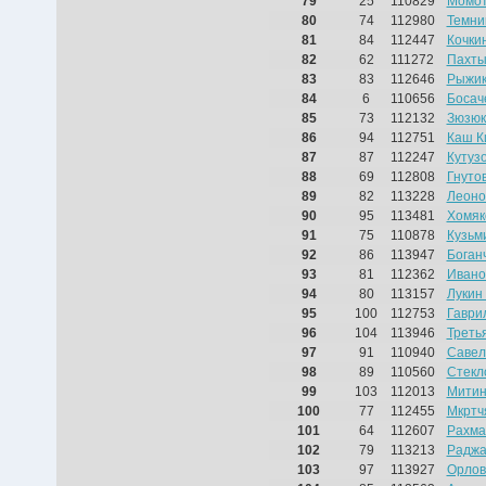
79
25
110829
Момот
80
74
112980
Темни
81
84
112447
Кочки
82
62
111272
Пахты
83
83
112646
Рыжик
84
6
110656
Босач
85
73
112132
Зюзюк
86
94
112751
Каш К
87
87
112247
Кутуз
88
69
112808
Гнуто
89
82
113228
Леоно
90
95
113481
Хомяк
91
75
110878
Кузьм
92
86
113947
Боган
93
81
112362
Ивано
94
80
113157
Лукин
95
100
112753
Гаври
96
104
113946
Треть
97
91
110940
Савел
98
89
110560
Стекл
99
103
112013
Митин
100
77
112455
Мкртч
101
64
112607
Рахма
102
79
113213
Раджа
103
97
113927
Орлов