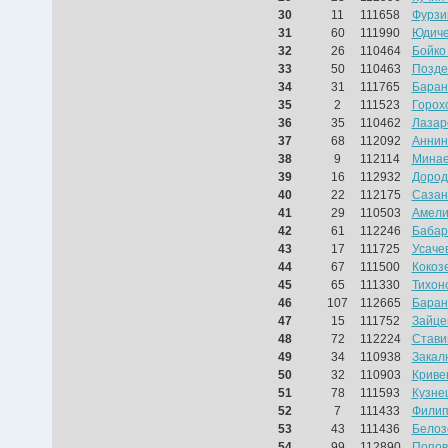
30
11
111658
Фурзи
31
60
111990
Юдиче
32
26
110464
Бойко
33
50
110463
Позде
34
31
111765
Баран
35
2
111523
Горох
36
35
110462
Лазар
37
68
112092
Аннин
38
9
112114
Минае
39
16
112932
Дород
40
22
112175
Сазан
41
29
110503
Амели
42
61
112246
Бабар
43
17
111725
Усаче
44
67
111500
Кокоз
45
65
111330
Тихон
46
107
112665
Баран
47
15
111752
Зайце
48
72
112224
Стави
49
34
110938
Закал
50
32
110903
Криве
51
78
111593
Кузне
52
7
111433
Филип
53
43
111436
Белоз
54
99
112890
Попов