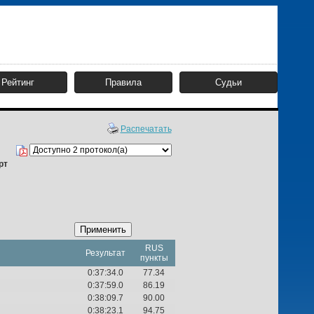
Рейтинг
Правила
Судьи
Распечатать
рт
Применить
RUS
Результат
пункты
0:37:34.0
77.34
0:37:59.0
86.19
0:38:09.7
90.00
0:38:23.1
94.75