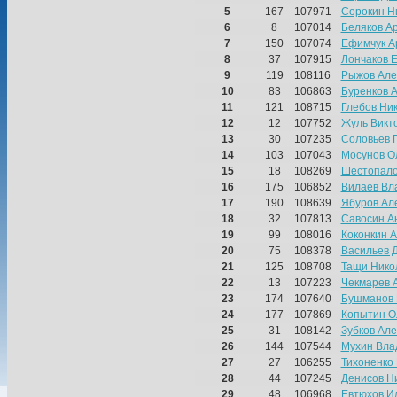
5
167
107971
Сорокин Н
6
8
107014
Беляков А
7
150
107074
Ефимчук А
8
37
107915
Лончаков Е
9
119
108116
Рыжов Але
10
83
106863
Буренков 
11
121
108715
Глебов Ни
12
12
107752
Жуль Викт
13
30
107235
Соловьев 
14
103
107043
Мосунов О
15
18
108269
Шестопало
16
175
106852
Вилаев Вл
17
190
108639
Ябуров Ал
18
32
107813
Савосин А
19
99
108016
Коконкин 
20
75
108378
Васильев 
21
125
108708
Тащи Нико
22
13
107223
Чекмарев 
23
174
107640
Бушманов 
24
177
107869
Копытин О
25
31
108142
Зубков Ал
26
144
107544
Мухин Вла
27
27
106255
Тихоненко
28
44
107245
Денисов Н
29
48
106968
Евтюхов И