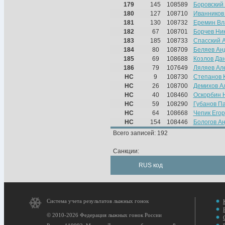
179
145
108589
Боровский
180
127
108710
Иванников
181
130
108732
Еремин Вл
182
67
108701
Борчев Ни
183
185
108733
Спасский 
184
80
108709
Беляев Ан
185
69
108688
Козлов Да
186
79
107649
Ляляев Ал
НС
9
108730
Степанов 
НС
26
108700
Демихов А
НС
40
108460
Оскорбин 
НС
59
108290
Губанов П
НС
64
108668
Чепик Егор
НС
154
108446
Бологов А
Всего записей: 192
Санкции:
RUS код
Система учета результатов лыжных гонок
© 2010-2026 Федерация лыжных гонок России