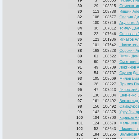
79
3
108665
Пузанов И
80
29
108315
Семенютин
80
113
108738
Ившин Але
82
108
108677
Опарин Дм
83
100
107716
Акуленко 
84
36
107812
Томчук Да
85
22
107646
Соловьев 
86
123
101936
Игнатов А
87
101
107642
Шляхитски
88
168
108228
Сорокин А
89
61
108522
Питин Ден
90
90
108202
Сметанин 
91
49
108739
Локтинов 
92
54
108737
Окунев Да
93
105
108669
Милов Дми
94
28
108227
Примич Па
95
47
107513
Гилевский
96
136
106384
Шевченко 
97
161
108492
Верхогляд
98
156
106492
Самодуров
99
142
108375
Урсу Григо
100
104
107700
Кириков Н
101
124
108670
Малышев 
102
53
108643
Шихлинцов
102
184
108265
Волынкин 