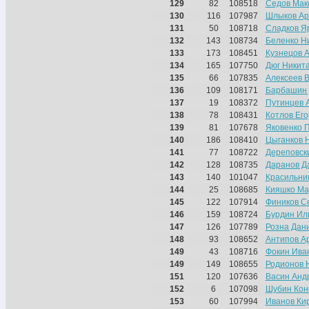
129
82
108518
Седов Мак
130
116
107987
Шлыков Ар
131
50
108718
Сладков Я
132
143
108734
Беленко Н
133
173
108451
Кузнецов 
134
165
107750
Дюг Никит
135
66
107835
Алексеев 
136
109
108171
Барбашин
137
19
108372
Путинцев 
138
78
108431
Котлов Его
139
81
107678
Яковенко 
140
186
108410
Цыганков 
141
77
108722
Дереповск
142
128
108735
Даранов Д
143
140
101047
Красильни
144
25
108685
Кияшко Ма
145
122
107914
Фиников С
146
159
108724
Бурдин Ил
147
126
107789
Розна Дан
148
93
108652
Антипов А
149
43
108716
Фокин Ива
149
149
108655
Родионов 
151
120
107636
Васин Анд
152
6
107098
Шубин Кон
153
60
107994
Иванов Ки