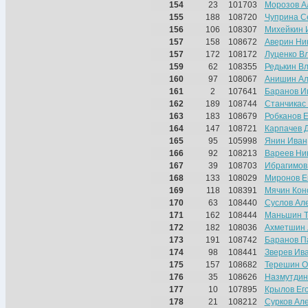
154
23
101703
Морозов А
155
188
108720
Чуприна С
156
106
108307
Михейкин 
157
158
108672
Аверин Ни
157
172
108172
Луценко В
159
62
108355
Редькин В
160
97
108067
Анишин Ал
161
2
107641
Баранов И
162
189
108744
Станчикас
163
183
108679
Робканов 
164
147
108721
Карпачев 
165
95
105998
Янин Иван
166
92
108213
Вареев Ни
167
39
108703
Ибрагимов
168
133
108029
Миронов Е
169
118
108391
Мячин Кон
170
63
108440
Суслов Ал
171
162
108444
Маньшин Т
172
182
108036
Ахметшин 
173
191
108742
Баранов П
174
98
108441
Зверев Ив
175
157
108682
Терешин О
176
35
108626
Назмутдин
177
10
107895
Крылов Ег
178
21
108212
Сурков Ал