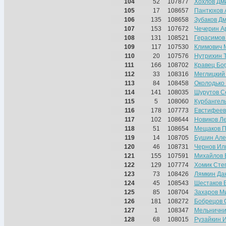
104
52
107877
Хохлов Дм
105
17
108657
Пантюхов 
106
135
108658
Зубаков Д
107
153
107672
Чечерин А
108
131
108521
Герасимов
109
117
107530
Климович 
110
20
107576
Нутрихин 
111
166
108702
Кравец Бо
112
33
108316
Меглицкий
113
84
108458
Околодько
114
141
108035
Шурутов С
115
5
108060
Курбангел
116
178
107773
Евстифеев
117
102
108644
Новиков Л
118
51
108654
Мещаков П
119
14
108705
Бушин Але
120
46
108731
Чернов Ил
121
155
107591
Михайлов 
122
129
107774
Хомик Сте
123
73
108426
Лямкин Да
124
45
108543
Шестаков 
125
85
108704
Захаров М
126
181
108272
Бобрецов 
127
1
108347
Мельнични
128
68
108015
Рузайкин 