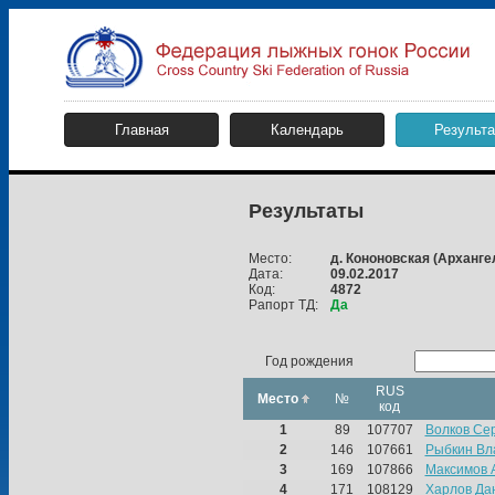
Главная
Календарь
Результ
Результаты
Место:
д. Кононовская
(Арханге
Дата:
09.02.2017
Код:
4872
Рапорт ТД:
Да
Год рождения
RUS
Место
№
код
1
89
107707
Волков Се
2
146
107661
Рыбкин Вл
3
169
107866
Максимов 
4
171
108129
Харлов Да