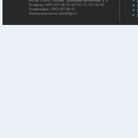
Россия 119992, Москва, Лужнецкая набережная, д. 8
Телефоны: (495) 637-08-10, 637-01-75, 637-02-65
Телефон/факс: (495) 637-06-15
Электронная почта: info@flgr.ru