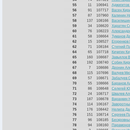
55
11
106941
Аджигитов
56
91
107717
Васен Кир
57
87
107960
Калинин Н
58
137
108166
Василишин
59
34
108620
Харатян С
60
76
108223
Александр
61
58
108664
Туманов Д
62
15
108527
Егоренков
62
71
108184
Стегний П
64
65
107718
Кичигин К
65
160
108687
Завьялов 
66
192
108740
Собин Кир
67
7
108686
Дронин Ал
68
115
107696
Валуев Ми
69
57
108671
Забалуев 
70
55
108666
Баранов А
71
86
108648
Селегей Ю
72
24
108717
Швалев Ал
73
187
108678
Варанкин 
74
114
106167
Заворотны
75
176
108442
Нелипа Да
76
151
108714
Сергеев П
77
96
108185
Бескровны
78
94
108160
Парамонов