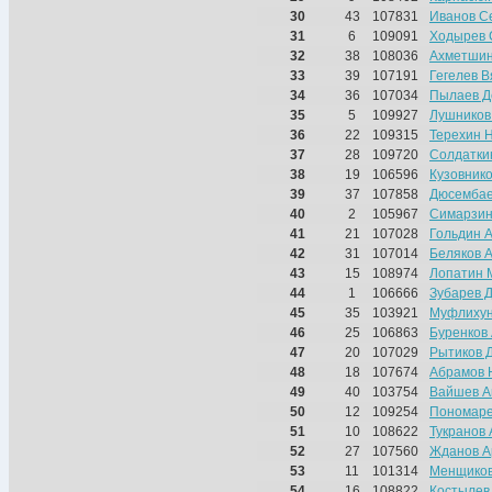
30
43
107831
Иванов С
31
6
109091
Ходырев 
32
38
108036
Ахметшин
33
39
107191
Гегелев В
34
36
107034
Пылаев Д
35
5
109927
Лушников
36
22
109315
Терехин 
37
28
109720
Солдатки
38
19
106596
Кузовник
39
37
107858
Дюсембае
40
2
105967
Симарзин
41
21
107028
Гольдин 
42
31
107014
Беляков 
43
15
108974
Лопатин 
44
1
106666
Зубарев 
45
35
103921
Муфлихун
46
25
106863
Буренков
47
20
107029
Рытиков 
48
18
107674
Абрамов 
49
40
103754
Вайшев А
50
12
109254
Пономаре
51
10
108622
Тукранов
52
27
107560
Жданов А
53
11
101314
Менщиков
54
16
108822
Костылев