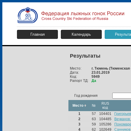
Главная
Календарь
Результ
Результаты
Место:
г. Тюмень
(Тюменская 
Дата:
23.01.2019
Код:
5949
Рапорт ТД:
Да
Год рождения
RUS
Место
№
код
1
57
104401
Григорьев
2
63
104485
Вечканов
3
59
105286
Пономаре
4
62
102649
Санников