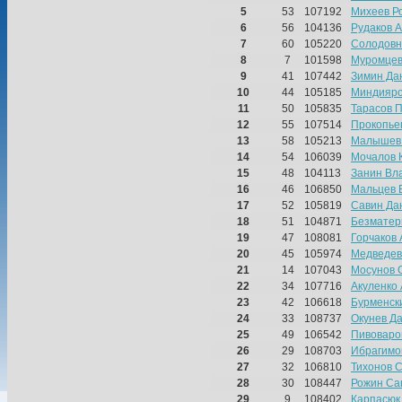
5
53
107192
Михеев Р
6
56
104136
Рудаков 
7
60
105220
Солодовн
8
7
101598
Муромцев
9
41
107442
Зимин Да
10
44
105185
Миндияро
11
50
105835
Тарасов 
12
55
107514
Прокопье
13
58
105213
Малышев
14
54
106039
Мочалов 
15
48
104113
Занин Вл
16
46
106850
Мальцев 
17
52
105819
Савин Да
18
51
104871
Безматер
19
47
108081
Горчаков
20
45
105974
Медведев
21
14
107043
Мосунов 
22
34
107716
Акуленко
23
42
106618
Бурменск
24
33
108737
Окунев Д
25
49
106542
Пивоваро
26
29
108703
Ибрагимо
27
32
106810
Тихонов 
28
30
108447
Рожин Са
29
9
108402
Карпасюк