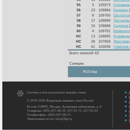
55
3
105973
Соловьев
56
23
109884
Баданин 
57
8
109760
Евстрато
58
17
109890
Третьяче
59
24
109888
Сидоров 
60
4
109761
Кривоног
НС
13
109885
Кузьменко
НС
26
107859
Ярославц
НС
61
103058
Симонов 
Всего записей: 63
Санкции:
RUS код
Система учета результатов лыжных гонок
© 2010-2026 Федерация лыжных гонок России
Россия 119992, Москва, Лужнецкая набережная, д. 8
Телефоны: (495) 637-08-10, 637-01-75, 637-02-65
Телефон/факс: (495) 637-06-15
Электронная почта: info@flgr.ru