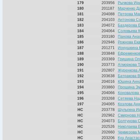
179
203956
Рычкова Ир
180
201187
Марченко Д
181
204088
Петрова Ма
182
204103
Антонова С
183
204072
Баздерова 
184
204064
Соловьева 
185
203180
Панова Ана
186
202946
Рожнова Ек
187
201271
Ионушкина 
188
203848
Ефременко
189
203369
Гришина Ол
190
203773
Атморкова 
191
202807
Журенкова 
192
203638
Батракова 
193
204016
Юшина Анн
194
203860
Прошина Э
195
204066
Коновалова
196
203268
Сетяева На
197
204065
Козлова Ан
НС
203778
Шульгина И
НС
202962
Смирнова Н
НС
204073
Болтунова 
НС
202526
Николаева 
НС
202660
Чекмезова 
НС
203206
Куц Анаста