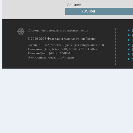
Санкции:
RUS код
Система учета результатов лыжных гонок
© 2010-2026 Федерация лыжных гонок России
Россия 119992, Москва, Лужнецкая набережная, д. 8
Телефоны: (495) 637-08-10, 637-01-75, 637-02-65
Телефон/факс: (495) 637-06-15
Электронная почта: info@flgr.ru