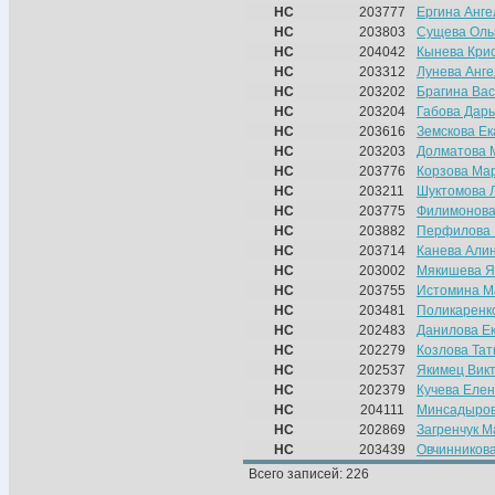
НС
203777
Ергина Анг
НС
203803
Сущева Оль
НС
204042
Кынева Кри
НС
203312
Лунева Анг
НС
203202
Брагина Ва
НС
203204
Габова Дар
НС
203616
Земскова Е
НС
203203
Долматова 
НС
203776
Корзова Ма
НС
203211
Шуктомова 
НС
203775
Филимонова
НС
203882
Перфилова 
НС
203714
Канева Али
НС
203002
Мякишева Я
НС
203755
Истомина М
НС
203481
Поликаренк
НС
202483
Данилова Е
НС
202279
Козлова Тат
НС
202537
Якимец Вик
НС
202379
Кучева Еле
НС
204111
Минсадыров
НС
202869
Загренчук 
НС
203439
Овчинников
Всего записей: 226