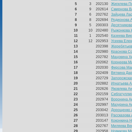
5
3
202130
Жигилева П
6
9
202614
Смирнова В
7
6
202762
Зайцева Ла
8
8
202694
Родионова 
9
5
200303
Десятников
10
10
202480
Рыжонкова 
11
1
202540
Казеева Ви
12
12
202953
Усеева Еле
13
202398
Жеребятьев
14
202980
Краснова С
15
202782
Мацокина Х
16
202062
Корнеева М
17
202030
Фирсова Ма
18
202409
Вяткина Да
19
202729
Запорожска
20
202882
Игнатьева 
21
202626
Яковлева А
22
202159
Сибгатулли
23
202974
Воронина А
24
202997
Мазурина А
25
203042
Дорощенко 
26
203013
Рассказова 
27
203147
Коконкина 
28
202767
Миляева Ве
29
202958
Новикова М