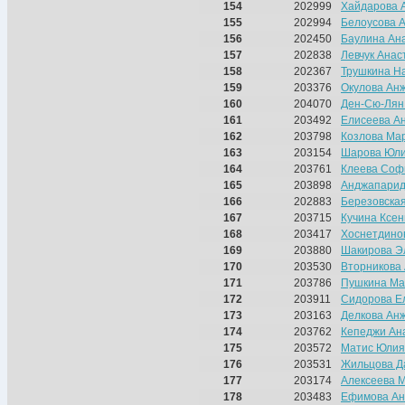
154
202999
Хайдарова 
155
202994
Белоусова 
156
202450
Баулина Ан
157
202838
Левчук Анас
158
202367
Трушкина Н
159
203376
Окулова Ан
160
204070
Ден-Сю-Лян
161
203492
Елисеева А
162
203798
Козлова Ма
163
203154
Шарова Юл
164
203761
Клеева Соф
165
203898
Анджапарид
166
202883
Березовска
167
203715
Кучина Ксе
168
203417
Хоснетдино
169
203880
Шакирова Э
170
203530
Вторникова
171
203786
Пушкина Ма
172
203911
Сидорова Е
173
203163
Делкова Ан
174
203762
Кепеджи Ан
175
203572
Матис Юлия
176
203531
Жильцова Д
177
203174
Алексеева 
178
203483
Ефимова Ан