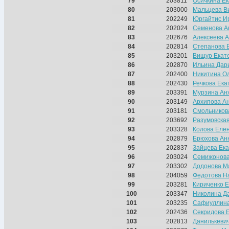
79
203811
Осичкина Е
80
203000
Мальцева В
81
202249
Юргайтис И
82
202024
Семенова А
83
202676
Алексеева 
84
202814
Степанова 
85
203201
Вищур Екат
86
202870
Ильина Дар
87
202400
Никитина О
88
202430
Речкова Ека
89
203391
Мурзина Ан
90
203149
Архипова А
91
203181
Смольников
92
203692
Разумовска
93
203328
Колова Еле
94
202879
Брюхова Ан
95
202837
Зайцева Ек
96
203024
Семижонова
97
203302
Додонова М
98
204059
Федотова Н
99
203281
Кириченко 
100
203347
Николина Д
101
203235
Сафиуллина
102
202436
Секридова 
103
202813
Данилькеви