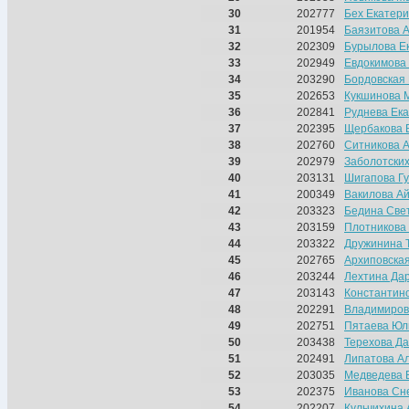
30
202777
Бех Екатер
31
201954
Баязитова 
32
202309
Бурылова Е
33
202949
Евдокимова
34
203290
Бордовская
35
202653
Кукшинова 
36
202841
Руднева Ек
37
202395
Щербакова 
38
202760
Ситникова 
39
202979
Заболотски
40
203131
Шигапова Г
41
200349
Вакилова Ай
42
203323
Бедина Све
43
203159
Плотникова
44
203322
Дружинина 
45
202765
Архиповска
46
203244
Лехтина Да
47
203143
Константин
48
202291
Владимиров
49
202751
Пятаева Юл
50
203438
Терехова Д
51
202491
Липатова А
52
203035
Медведева 
53
202375
Иванова Сн
54
202207
Кульчихина 