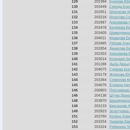
129
202384
Бунеева Юл
130
203449
Середа Ели
131
202951
Шорохова А
132
203216
Игнатова С
133
202887
Анисимова 
134
203478
Белякова К
135
203405
Шамшурина 
136
204011
Кравцова Е
137
203485
Рябова Але
138
202854
Денисова Е
139
202303
Анисимова 
140
203014
Козицкая А
141
201286
Дыба Дарья
142
204075
Суркова Кс
143
203179
Жданова Ю
144
203364
Семенова К
145
204076
Егорина На
146
200803
Плотникова
146
204136
Штука Диан
148
203870
Шашмурина
149
203133
Кирсанова 
149
202923
Золотухина
151
203760
Колено Але
152
203254
Ушакова Ек
153
203324
Рябинина Т