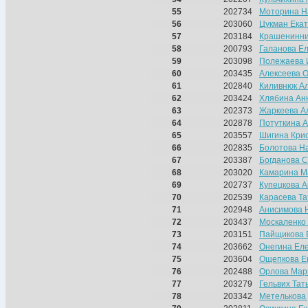
55
202734
Моторина Н
56
203060
Цукман Ека
57
203184
Крашенинни
58
200793
Галанова Е
59
203098
Полежаева 
60
203435
Алексеева О
61
202840
Киливнюк А
62
203424
Хлябина Ан
63
202373
Жаркеева А
64
202878
Потуткина 
65
203557
Шигина Кри
66
202835
Болотова Н
67
203387
Богданова 
68
203020
Камарина М
69
202737
Купецкова 
70
202539
Карасева Та
71
202948
Анисимова 
72
203437
Москаленко
73
203151
Пайщикова 
74
203662
Онегина Ел
75
203604
Ощепкова Е
76
202488
Орлова Мар
77
203279
Гельвих Тат
78
203342
Метелькова