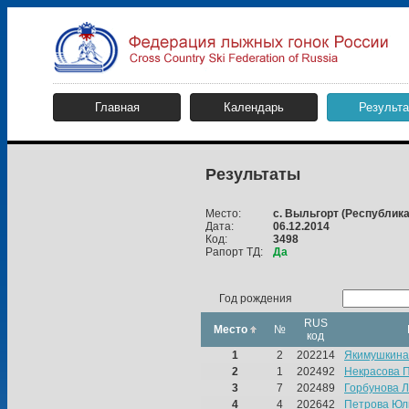
Главная
Календарь
Результ
Результаты
Место:
с. Выльгорт
(Республика
Дата:
06.12.2014
Код:
3498
Рапорт ТД:
Да
Год рождения
RUS
Место
№
код
1
2
202214
Якимушкина
2
1
202492
Некрасова 
3
7
202489
Горбунова 
4
4
202642
Петрова Юл