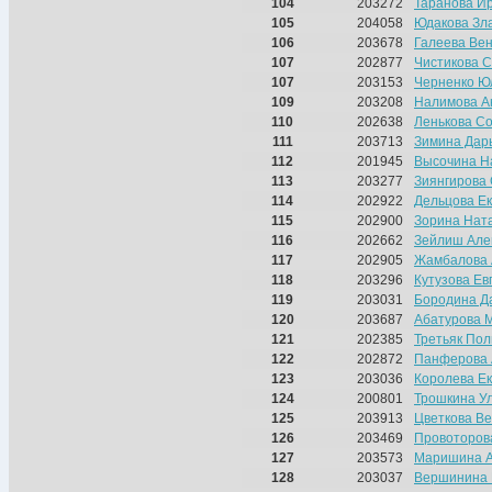
104
203272
Таранова И
105
204058
Юдакова Зл
106
203678
Галеева Ве
107
202877
Чистикова 
107
203153
Черненко Ю
109
203208
Налимова А
110
202638
Ленькова С
111
203713
Зимина Дар
112
201945
Высочина Н
113
203277
Зиянгирова
114
202922
Дельцова Е
115
202900
Зорина Нат
116
202662
Зейлиш Але
117
202905
Жамбалова 
118
203296
Кутузова Ев
119
203031
Бородина Д
120
203687
Абатурова 
121
202385
Третьяк По
122
202872
Панферова 
123
203036
Королева Е
124
200801
Трошкина У
125
203913
Цветкова В
126
203469
Провоторов
127
203573
Маришина 
128
203037
Вершинина