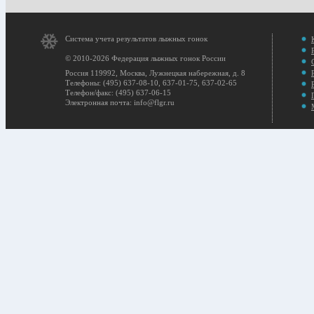
Система учета результатов лыжных гонок
© 2010-2026 Федерация лыжных гонок России
Россия 119992, Москва, Лужнецкая набережная, д. 8
Телефоны: (495) 637-08-10, 637-01-75, 637-02-65
Телефон/факс: (495) 637-06-15
Электронная почта: info@flgr.ru