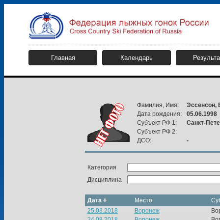
Главная
Календарь
Результ
Фамилия, Имя:
Эссенсон,
Дата рождения:
05.06.1998
Субъект РФ 1:
Санкт-Пете
Субъект РФ 2:
ДСО:
-
Категория
Дисциплина
Дата
Место
Су
25.08.2018
Воронеж
Во
24.08.2018
Воронеж
Во